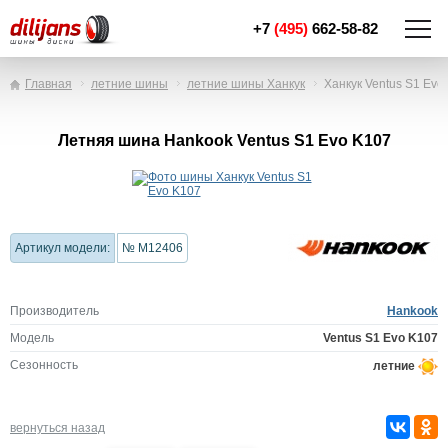
+7
(495)
662-58-82
Главная
летние шины
летние шины Ханкук
Ханкук Ventus S1 Evo
Летняя шина Hankook Ventus S1 Evo K107
Артикул модели:
№ M12406
Производитель
Hankook
Модель
Ventus S1 Evo K107
Сезонность
летние
вернуться назад