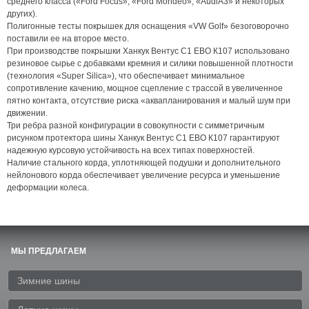
среднего класса («Ford Focus», «Ford Mondeo», «AudiA3» и некоторых
других).
Полигонные тесты покрышек для оснащения «VW Golf» безоговорочно
поставили ее на второе место.
При производстве покрышки Ханкук Вентус С1 ЕВО К107 использовано
резиновое сырье с добавками кремния и силики повышенной плотности
(технология «Super Silica»), что обеспечивает минимальное
сопротивление качению, мощное сцепление с трассой в увеличенное
пятно контакта, отсутствие риска «аквапланирования и малый шум при
движении.
Три ребра разной конфигурации в совокупности с симметричным
рисунком протектора шины Ханкук Вентус С1 ЕВО К107 гарантируют
надежную курсовую устойчивость на всех типах поверхностей.
Наличие стального корда, уплотняющей подушки и дополнительного
нейлонового корда обеспечивает увеличение ресурса и уменьшение
деформации колеса.
МЫ ПРЕДЛАГАЕМ
Зимние шины