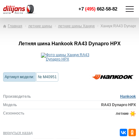
+7
(495)
662-58-82
Главная
летние шины
летние шины Ханкук
Ханкук RA43 Dynapro
Летняя шина Hankook RA43 Dynapro HPX
Артикул модели:
№ M40951
Производитель
Hankook
Модель
RA43 Dynapro HPX
Сезонность
летние
вернуться назад