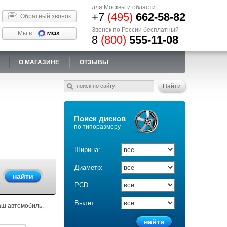
для Москвы и области
+7
(495)
662-58-82
Обратный звонок
Звонок по России бесплатный
Мы в
8
(800)
555-11-08
О МАГАЗИНЕ
ОТЗЫВЫ
Поиск дисков
по типоразмеру
Ширина:
Диаметр:
PCD:
Вылет:
аш автомобиль,