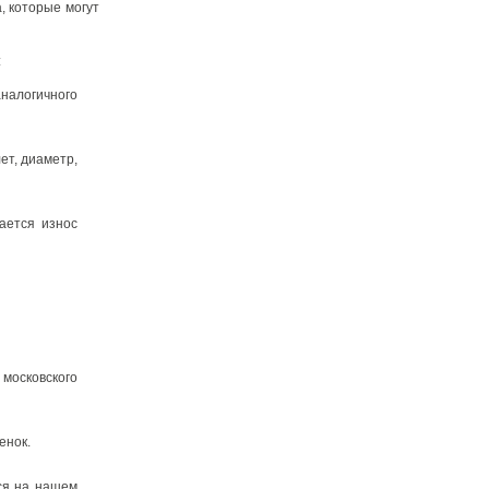
, которые могут
:
аналогичного
лет, диаметр,
ается износ
московского
енок.
ся на нашем