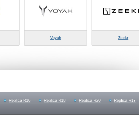
Voyah
Zeekr
Replica R16
Replica R18
Replica R20
Replica R17