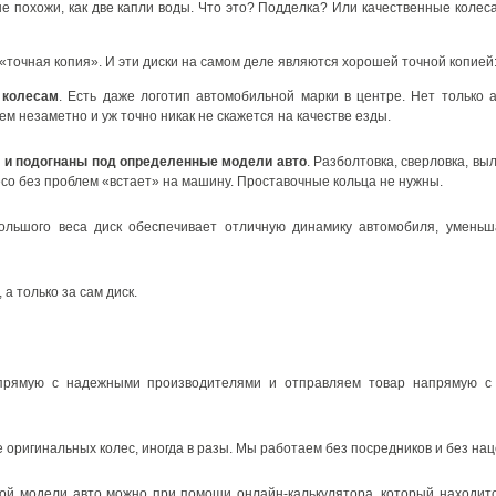
 похожи, как две капли воды. Что это? Подделка? Или качественные колеса
к «точная копия». И эти диски на самом деле являются хорошей точной копией
 колесам
. Есть даже логотип автомобильной марки в центре. Нет только 
ем незаметно и уж точно никак не скажется на качестве езды.
 и подогнаны под определенные модели авто
. Разболтовка, сверловка, вы
есо без проблем «встает» на машину. Проставочные кольца не нужны.
большого веса диск обеспечивает отличную динамику автомобиля, уменьш
 а только за сам диск.
прямую с надежными производителями и отправляем товар напрямую с 
е оригинальных колес, иногда в разы. Мы работаем без посредников и без нац
ой модели авто можно при помощи онлайн-калькулятора, который находит