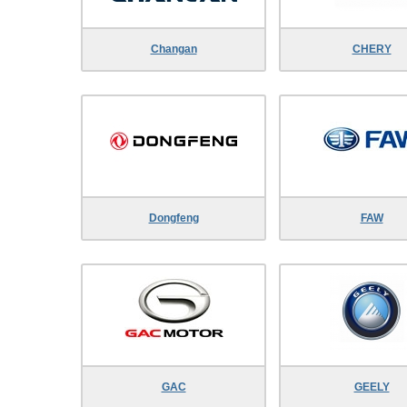
Changan
CHERY
Dongfeng
FAW
GAC
GEELY