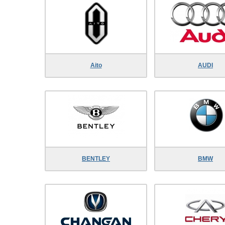
Aito
AUDI
BENTLEY
BMW