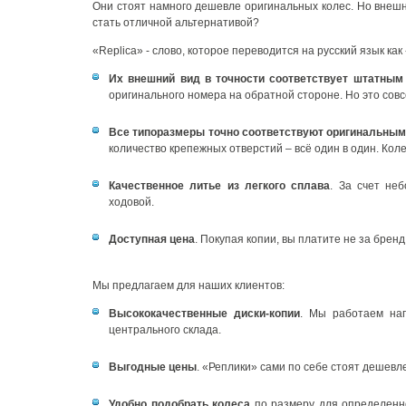
Они стоят намного дешевле оригинальных колес. Но внешне
стать отличной альтернативой?
«Replica» - слово, которое переводится на русский язык ка
Их внешний вид в точности соответствует штатным
оригинального номера на обратной стороне. Но это совс
Все типоразмеры точно соответствуют оригинальным
количество крепежных отверстий – всё один в один. Кол
Качественное литье из легкого сплава
. За счет не
ходовой.
Доступная цена
. Покупая копии, вы платите не за бренд,
Мы предлагаем для наших клиентов:
Высококачественные диски-копии
. Мы работаем на
центрального склада.
Выгодные цены
. «Реплики» сами по себе стоят дешевл
Удобно подобрать колеса
по размеру для определенн