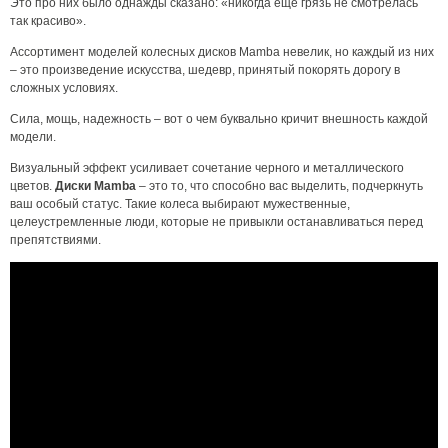
Это про них было однажды сказано: «никогда еще грязь не смотрелась
так красиво».
Ассортимент моделей колесных дисков Mamba невелик, но каждый из них
– это произведение искусства, шедевр, принятый покорять дорогу в
сложных условиях.
Сила, мощь, надежность – вот о чем буквально кричит внешность каждой
модели.
Визуальный эффект усиливает сочетание черного и металлического
цветов.
Диски Mamba
– это то, что способно вас выделить, подчеркнуть
ваш особый статус. Такие колеса выбирают мужественные,
целеустремленные люди, которые не привыкли останавливаться перед
препятствиями.