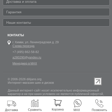
Доставка и оплата
Гарантия
Наши контакты
КОНТАКТЫ
г. Химки,
ул. Ленинградская д. 29
Схема проезда
+7 (495) 662-58-82
a280290@yandex.ru
Менеджер в MAX
© 2006-2026 dilijans.org.
Интернет-магазин шин и дисков
Данный интернет-сайт носит исключительно информационный
характер и ни при каких условиях не является публичной офертой,
определяемой положениями Статьи 437 (2) Гражданского кодекса
РФ. Обновление информации о наличии шин и дисков на сайте
Dilijans.org производится 24 часа в сутки, но не включает в себя
информацию о резервах.
Корзина
Сравнить
Доставка
MAX
Позвонить