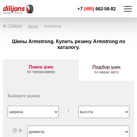
+7
(495)
662-58-82
Главная
Шины
Armstrong
Шины Armstrong. Купить резину Armstrong по
каталогу.
Поиск шин
Подбор шин
по типоразмеру
по марке авто
Выберите размер:
/
R