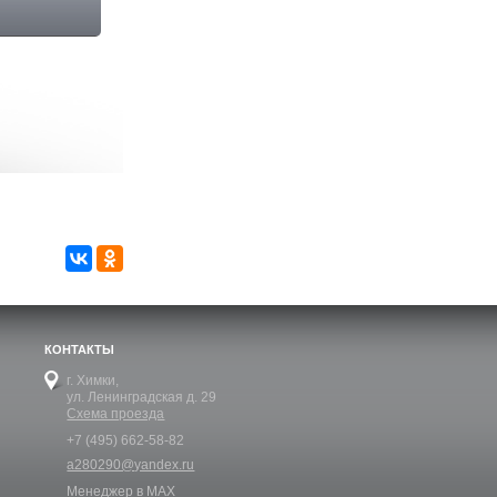
КОНТАКТЫ
г. Химки,
ул. Ленинградская д. 29
Схема проезда
+7 (495) 662-58-82
a280290@yandex.ru
Менеджер в MAX