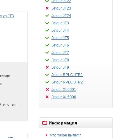
Jetour JT22
Jetour JT23
Jetour JT24
Jetour JT3
Jetour JT4
Jetour JT5
Jetour JT6
Jetour JT7
Jetour JT8
Jetour JT9
Jetour RPLC JTR1
складе
Jetour RPLC JTR2
18
Jetour XL6001
Jetour XL6006
те по тел.
Информация
Что такое вылет?