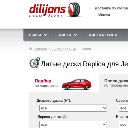
Доставка по Росси
ШИНЫ
ДИСКИ
ДИСКИ REPLICA
Главная
Диски реплика
Jetour
Литые диски Replica для Je
Подбор
Поиск дис
по типоразме
по марке авто
Диаметр диска (R*):
Сверло
Ширина диска (J):
Вылет(