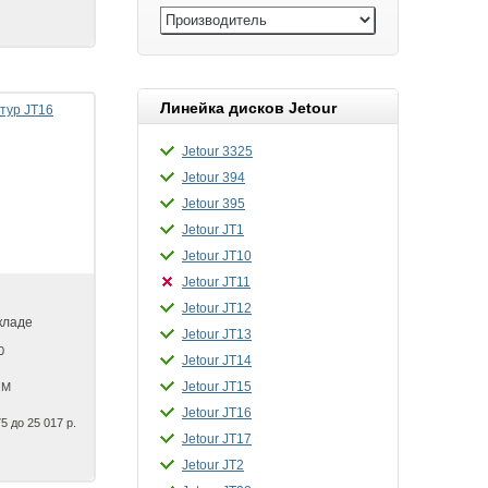
Линейка дисков Jetour
Jetour 3325
Jetour 394
Jetour 395
Jetour JT1
Jetour JT10
Jetour JT11
Jetour JT12
кладе
Jetour JT13
0
Jetour JT14
Jetour JT15
GM
Jetour JT16
5 до 25 017 р.
Jetour JT17
Jetour JT2