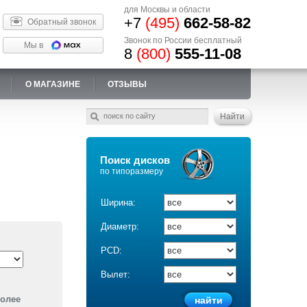
для Москвы и области
+7
(495)
662-58-82
Обратный звонок
Звонок по России бесплатный
Мы в
8
(800)
555-11-08
О МАГАЗИНЕ
ОТЗЫВЫ
Поиск дисков
по типоразмеру
Ширина:
Диаметр:
PCD:
Вылет:
более