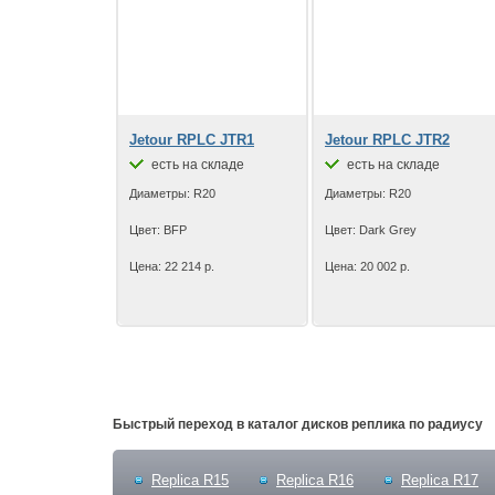
Jetour RPLC JTR1
Jetour RPLC JTR2
есть на складе
есть на складе
Диаметры: R20
Диаметры: R20
Цвет: BFP
Цвет: Dark Grey
Цена: 22 214 р.
Цена: 20 002 р.
Быстрый переход в каталог дисков реплика по радиусу
Replica R15
Replica R16
Replica R17