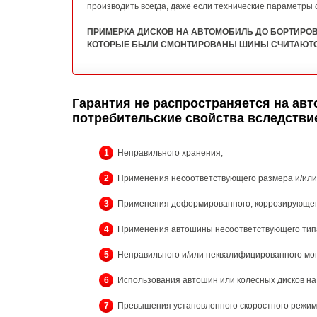
производить всегда, даже если технические параметры
ПРИМЕРКА ДИСКОВ НА АВТОМОБИЛЬ ДО БОРТИРОВ
КОТОРЫЕ БЫЛИ СМОНТИРОВАНЫ ШИНЫ СЧИТАЮТСЯ 
Гарантия не распространяется
на авт
потребительские свойства вследстви
1
Неправильного хранения;
2
Применения несоответствующего размера и/или 
3
Применения деформированного, коррозирующего
4
Применения автошины несоответствующего типа, 
5
Неправильного и/или неквалифицированного мо
6
Использования автошин или колесных дисков на
7
Превышения установленного скоростного режим