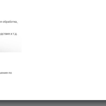
я обработка,
ствия и т.д.
шения по