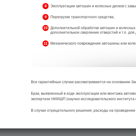
8
Эксплуатации автошин и колесных дисков с за
9
Перегрузке транспортного средства;
10
Дополнительной обработки автошин и колесных д
дополнительное сверление отверстий и т.п. для 
11
Механического повреждения автошины или колесно
Все гарантийные случаи рассматриваются на основании За
Брак, выявленный в ходе эксплуатации или монтажа автом
экспертизе НИИШП (научно-исследовательского института ши
В случае отрицательного решения, расходы на проведение 