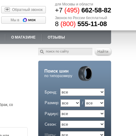
для Москвы и области
+7
(495)
662-58-82
Обратный звонок
Звонок по России бесплатный
Мы в
8
(800)
555-11-08
О МАГАЗИНЕ
ОТЗЫВЫ
Поиск шин
по типоразмеру
Бренд:
Размер:
/
брак, со
Радиус:
Сезон:
Шипы:
а или