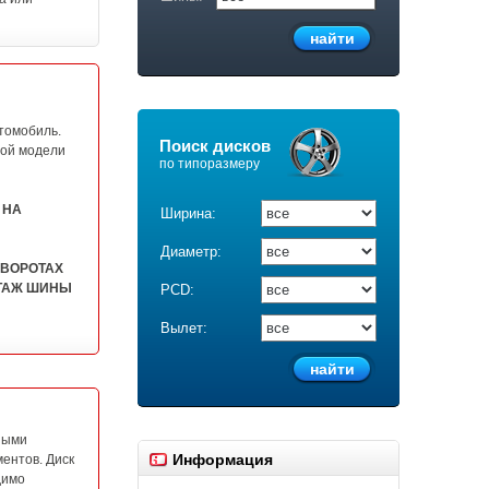
томобиль.
Поиск дисков
ной модели
по типоразмеру
 НА
Ширина:
Диаметр:
ОВОРОТАХ
НТАЖ ШИНЫ
PCD:
Вылет:
ными
Информация
ентов. Диск
димо