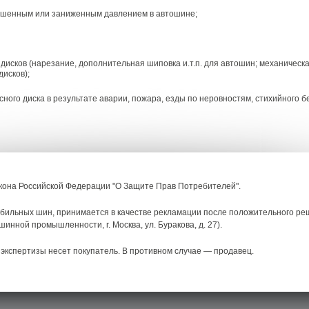
вышенным или заниженным давлением в автошине;
исков (нарезание, дополнительная шиповка и.т.п. для автошин; механическа
дисков);
го диска в результате аварии, пожара, езды по неровностям, стихийного бед
кона Российской Федерации "О Защите Прав Потребителей".
обильных шин, принимается в качестве рекламации после положительного ре
нной промышленности, г. Москва, ул. Буракова, д. 27).
экспертизы несет покупатель. В противном случае — продавец.