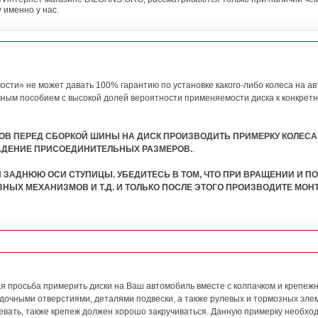
 именно у нас.
сти» не может давать 100% гарантию по установке какого-либо колеса на ав
ным пособием с высокой долей вероятности применяемости диска к конкрет
ОВ ПЕРЕД СБОРКОЙ ШИНЫ НА ДИСК ПРОИЗВОДИТЬ ПРИМЕРКУ КОЛЕСА
АДЕНИЕ ПРИСОЕДИНИТЕЛЬНЫХ РАЗМЕРОВ.
.
 ЗАДНЮЮ ОСИ СТУПИЦЫ. УБЕДИТЕСЬ В ТОМ, ЧТО ПРИ ВРАЩЕНИИ И П
ЗНЫХ МЕХАНИЗМОВ И Т.Д. И ТОЛЬКО ПОСЛЕ ЭТОГО ПРОИЗВОДИТЕ МО
ая просьба примерить диски на Ваш автомобиль вместе с колпачком и крепеж
дочными отверстиями, деталями подвески, а также рулевых и тормозных элем
девать, также крепеж должен хорошо закручиваться. Данную примерку необхо