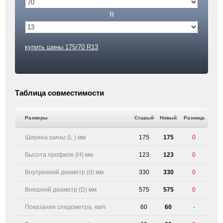
R
купить шины 175/70 R13
Таблица совместимости
Размеры
Старый
Новый
Разница
Ширина шины (L ) мм
175
175
0
Высота профиля (H) мм
123
123
0
Внутренний диаметр (d) мм
330
330
0
Внешний диаметр (D) мм
575
575
0
Показания спидометра, км/ч
60
60
-