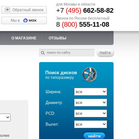
для Москвы и области
+7
(495)
662-58-82
Обратный звонок
Звонок по России бесплатный
Мы в
8
(800)
555-11-08
О МАГАЗИНЕ
ОТЗЫВЫ
Поиск дисков
по типоразмеру
Ширина:
Диаметр:
PCD:
Вылет:
более