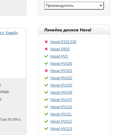
Линейка дисков Haval
Haval D191239
Haval D655
Haval HV1
Haval HV100
Haval HV101
Haval HV102
3
Haval HV105
кладе
Haval HV106
8
Haval HV107
Haval HV110
Haval HV111
3 до 20 189 р.
Haval HV112
Haval HV113