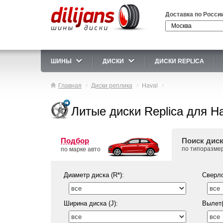
Доставка по Росси
ШИНЫ
ДИСКИ
ДИСКИ REPLICA
Главная
Диски реплика
Haval
Литые диски Replica для Ha
Подбор
Поиск дис
по типоразме
по марке авто
Диаметр диска (R*):
Сверло
Ширина диска (J):
Вылет(