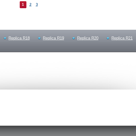
1
2
3
Replica R18
Replica R19
Replica R20
Replica R21