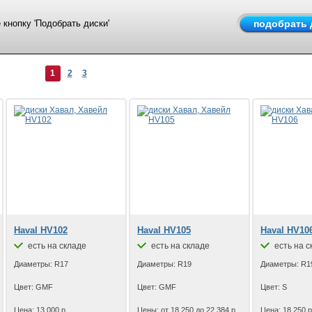
кнопку 'Подобрать диски'
1
2
3
Haval HV102
Haval HV105
Haval HV10
есть на складе
есть на складе
есть на с
Диаметры: R17
Диаметры: R19
Диаметры: R1
Цвет: GMF
Цвет: GMF
Цвет: S
Цена: 13 000 р.
Цены: от 18 250 до 22 384 р.
Цена: 18 250 р