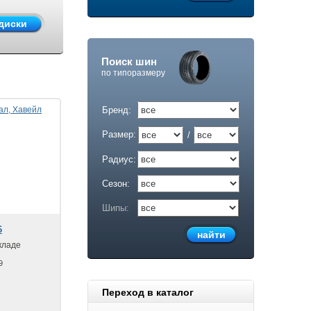
Поиск шин
по типоразмеру
Бренд:
Размер:
/
Радиус:
Сезон:
Шипы:
6
кладе
9
Переход в каталог
.