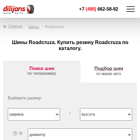
+7
(495)
662-58-82
Главная
Шины
Roadcruza
Шины Roadcruza. Купить резину Roadcruza по
каталогу.
Поиск шин
Подбор шин
по типоразмеру
по марке авто
Выберите размер:
/
R