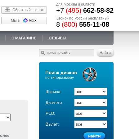
для Москвы и области
+7
(495)
662-58-82
Обратный звонок
Звонок по России бесплатный
Мы в
8
(800)
555-11-08
О МАГАЗИНЕ
ОТЗЫВЫ
Поиск дисков
по типоразмеру
Ширина:
Диаметр:
PCD:
Вылет:
более