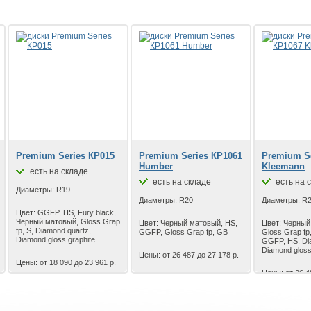
Premium Series КР015
Premium Series КР1061
Premium Se
Humber
Kleemann
есть на складе
есть на складе
есть на 
Диаметры: R19
Диаметры: R20
Диаметры: R
Цвет: GGFP, HS, Fury black,
Черный матовый, Gloss Grap
Цвет: Черный матовый, HS,
Цвет: Черный
fp, S, Diamond quartz,
GGFP, Gloss Grap fp, GB
Gloss Grap fp,
Diamond gloss graphite
GGFP, HS, Di
Diamond gloss
Цены: от 26 487 до 27 178 р.
Цены: от 18 090 до 23 961 р.
Цены: от 26 4