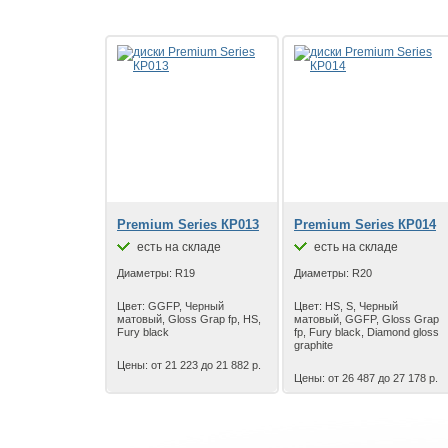
Premium Series КР013
Premium Series КР014
есть на складе
есть на складе
Диаметры: R19
Диаметры: R20
Цвет: GGFP, Черный
Цвет: HS, S, Черный
матовый, Gloss Grap fp, HS,
матовый, GGFP, Gloss Grap
Fury black
fp, Fury black, Diamond gloss
graphite
Цены: от 21 223 до 21 882 р.
Цены: от 26 487 до 27 178 р.