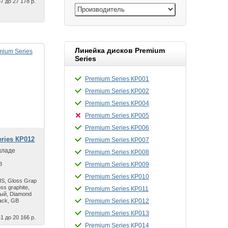
7 до 27 178 р.
Линейка дисков Premium
Series
Premium Series КР001
Premium Series КР002
Premium Series КР004
Premium Series КР005
Premium Series КР006
ries КР012
Premium Series КР007
кладе
Premium Series КР008
8
Premium Series КР009
Premium Series КР010
S, Gloss Grap
ss graphite,
Premium Series КР011
ый, Diamond
lack, GB
Premium Series КР012
Premium Series КР013
1 до 20 166 р.
Premium Series КР014