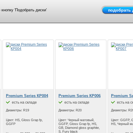
кнопку 'Подобрать диски'
Premium Series КР004
Premium Series КР006
Premium Se
есть на складе
есть на складе
есть на с
Диаметры: R19
Диаметры: R20
Диаметры: R2
Цвет: HS, Gloss Grap fp,
Цвет: Черный матовый,
Цвет: GGFP, G
GGFP
GGFP, Gloss Grap fp, HS,
HS, Черный м
GB, Diamond gloss graphite,
S, Fury black