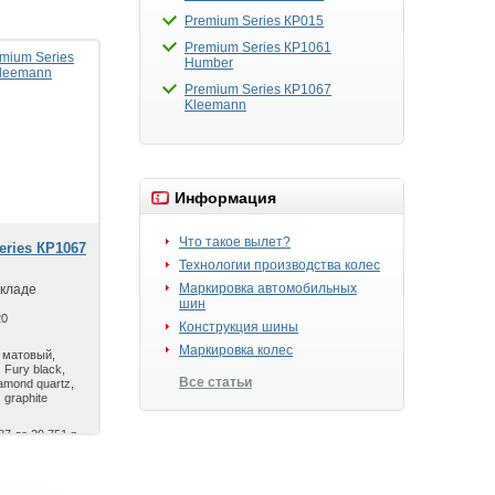
Premium Series КР015
Premium Series КР1061
Humber
Premium Series КР1067
Kleemann
Информация
Что такое вылет?
ries КР1067
Технологии производства колес
Маркировка автомобильных
складе
шин
20
Конструкция шины
Маркировка колес
 матовый,
 Fury black,
Все статьи
amond quartz,
 graphite
87 до 29 751 р.