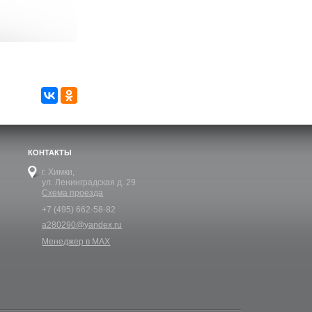
КОНТАКТЫ
г. Химки,
ул. Ленинградская д. 29
Схема проезда
+7 (495) 662-58-82
a280290@yandex.ru
Менеджер в MAX