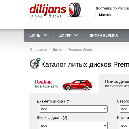
Доставка по Росси
ШИНЫ
ДИСКИ
ДИСКИ REPLICA
Главная
Диски
Premium Series
Каталог литых дисков Prem
Подбор
Поиск дис
по типоразме
по марке авто
Диаметр диска (R*):
Сверло
Ширина диска (J):
Вылет(