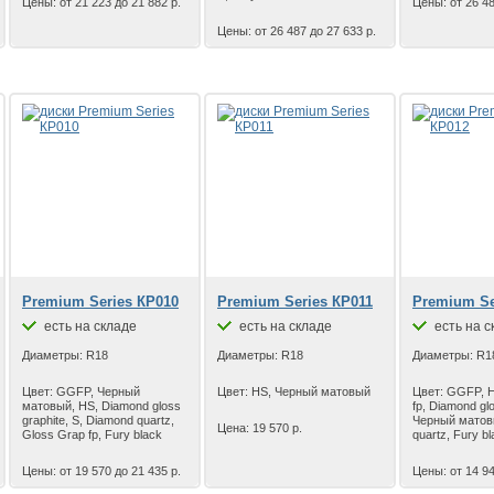
Цены: от 21 223 до 21 882 р.
Цены: от 26 48
Цены: от 26 487 до 27 633 р.
Premium Series КР010
Premium Series КР011
Premium Se
есть на складе
есть на складе
есть на с
Диаметры: R18
Диаметры: R18
Диаметры: R1
Цвет: GGFP, Черный
Цвет: HS, Черный матовый
Цвет: GGFP, H
матовый, HS, Diamond gloss
fp, Diamond glo
graphite, S, Diamond quartz,
Черный матов
Цена: 19 570 р.
Gloss Grap fp, Fury black
quartz, Fury b
Цены: от 19 570 до 21 435 р.
Цены: от 14 94