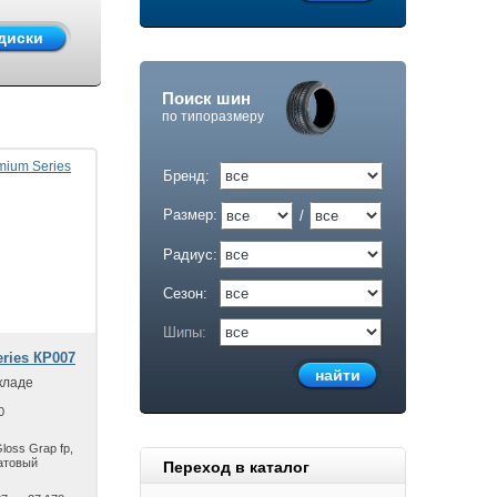
Поиск шин
по типоразмеру
Бренд:
Размер:
/
Радиус:
Сезон:
Шипы:
ries КР007
кладе
0
loss Grap fp,
атовый
Переход в каталог