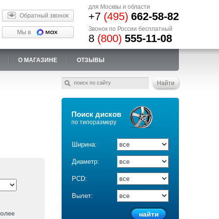
для Москвы и области
+7
(495)
662-58-82
Обратный звонок
Звонок по России бесплатный
Мы в
8
(800)
555-11-08
О МАГАЗИНЕ
ОТЗЫВЫ
Поиск дисков
по типоразмеру
Ширина:
Диаметр:
PCD:
Вылет:
более