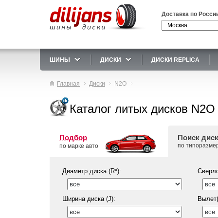
Доставка по Росси
ШИНЫ
ДИСКИ
ДИСКИ REPLICA
Главная
Диски
N2O
Каталог литых дисков N2O
Подбор
Поиск дис
по типоразме
по марке авто
Диаметр диска (R*):
Сверло
Ширина диска (J):
Вылет(