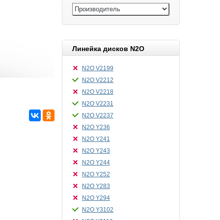
Линейка дисков N2O
N2O V2199
N2O V2212
N2O V2218
N2O V2231
N2O V2237
N2O Y236
N2O Y241
N2O Y243
N2O Y244
N2O Y252
N2O Y283
N2O Y294
N2O Y3102