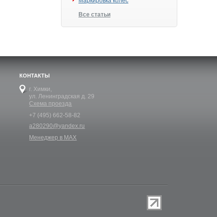
Маркировка колес
Все статьи
КОНТАКТЫ
г. Химки,
ул. Ленинградская д. 29
Схема проезда
+7 (495) 662-58-82
a280290@yandex.ru
Менеджер в MAX