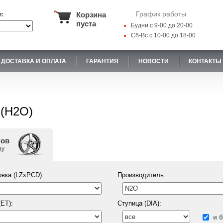
График работы
Корзина
и:
пуста
Будни с 9-00 до 20-00
Сб-Вс с 10-00 до 18-00
ДОСТАВКА И ОПЛАТА
ГАРАНТИЯ
НОВОСТИ
КОНТАКТЫ
 (Н2О)
ков
ру
вка (LZxPCD):
Производитель:
ET):
Ступица (DIA):
и 