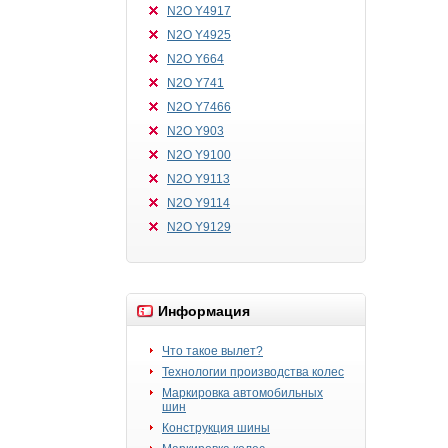
N2O Y4917
N2O Y4925
N2O Y664
N2O Y741
N2O Y7466
N2O Y903
N2O Y9100
N2O Y9113
N2O Y9114
N2O Y9129
Информация
Что такое вылет?
Технологии производства колес
Маркировка автомобильных
шин
Конструкция шины