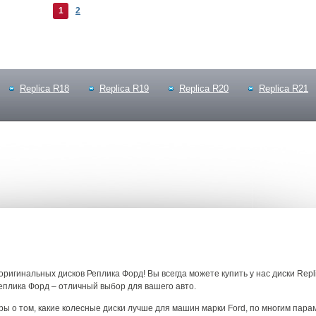
1
2
Replica R18
Replica R19
Replica R20
Replica R21
ригинальных дисков Реплика Форд! Вы всегда можете купить у нас диски Repli
еплика Форд – отличный выбор для вашего авто.
ы о том, какие колесные диски лучше для машин марки Ford, по многим пар