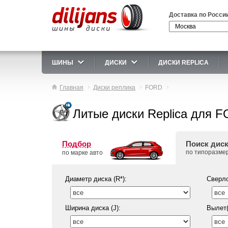
Доставка по Росси
ШИНЫ
ДИСКИ
ДИСКИ REPLICA
Главная
Диски реплика
FORD
Литые диски Replica для 
Подбор
Поиск дис
по типоразме
по марке авто
Диаметр диска (R*):
Сверло
Ширина диска (J):
Вылет(