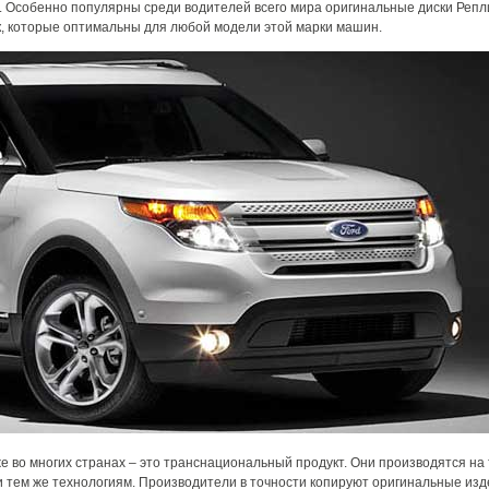
 Особенно популярны среди водителей всего мира оригинальные диски Репл
к, которые оптимальны для любой модели этой марки машин.
е во многих странах – это транснациональный продукт. Они производятся на
 и тем же технологиям. Производители в точности копируют оригинальные изд