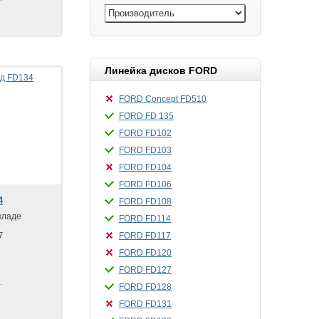
Линейка дисков FORD
FORD Concept FD510
FORD FD 135
FORD FD102
FORD FD103
FORD FD104
FORD FD106
4
FORD FD108
кладе
FORD FD114
7
FORD FD117
FORD FD120
FORD FD127
.
FORD FD128
FORD FD131