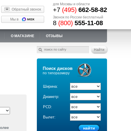
для Москвы и области
+7
(495)
662-58-82
Обратный звонок
Звонок по России бесплатный
Мы в
8
(800)
555-11-08
О МАГАЗИНЕ
ОТЗЫВЫ
Поиск дисков
по типоразмеру
Ширина:
Диаметр:
PCD:
Вылет:
более