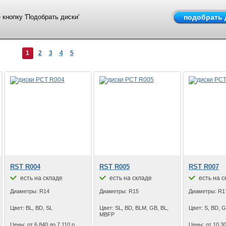
кнопку 'Подобрать диски'
1
2
3
4
5
RST R004
RST R005
RST R007
есть на складе
есть на складе
есть на с
Диаметры: R14
Диаметры: R15
Диаметры: R1
Цвет: BL, BD, SL
Цвет: SL, BD, BLM, GB, BL,
Цвет: S, BD, 
MBFP
Цены: от 6 840 до 7 110 р.
Цены: от 10 30