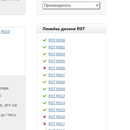
Линейка дисков RST
RST R038
RST R002
RST R004
RST R005
RST R006
RST R007
RST R008
кладе
RST R009
5
RST R012
RST R014
BL, BFP, GB
RST R015
 до 7 840 р.
RST R016
RST R017