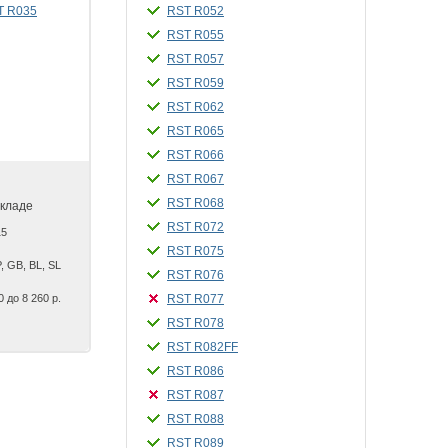
RST R052
RST R055
RST R057
RST R059
RST R062
RST R065
RST R066
RST R067
RST R068
складе
RST R072
15
RST R075
, GB, BL, SL
RST R076
0 до 8 260 р.
RST R077
RST R078
RST R082FF
RST R086
RST R087
RST R088
RST R089