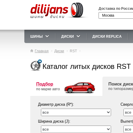
Доставка по Росси
ШИНЫ
ДИСКИ
ДИСКИ REPLICA
Главная
Диски
RST
Каталог литых дисков RST
Подбор
Поиск дис
по типоразме
по марке авто
Диаметр диска (R*):
Сверло
Ширина диска (J):
Вылет(