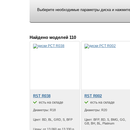
Выберите необходимые параметры диска и нажмите 
Найдено моделей 110
RST R038
RST R002
есть на складе
есть на складе
Диаметры: R18
Диаметры: R20
Цвет: BD, BL, GRD, S, BFP
Цвет: BFP, BD, S, BMG, GG,
GB, BH, BL, Platinum
Цены: от 13 060 до 13 330 р.