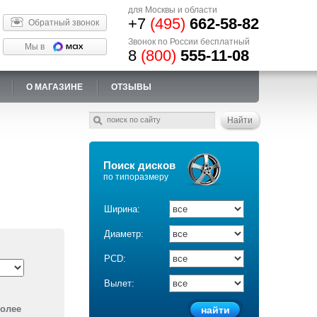
для Москвы и области
+7
(495)
662-58-82
Обратный звонок
Звонок по России бесплатный
Мы в
8
(800)
555-11-08
О МАГАЗИНЕ
ОТЗЫВЫ
Поиск дисков
по типоразмеру
Ширина:
Диаметр:
PCD:
Вылет:
более