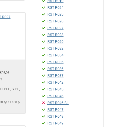
RST R019
RST R024
RST R025
RST R026
RST R027
RST R028
RST R029
RST R032
RST R034
RST R035
RST R036
складе
RST R037
17
RST R042
D, BFP, S, BL,
RST R045
RST R046
00 до 11 180 р.
RST R046 BL
RST R047
RST R048
RST R049