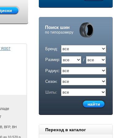
Поиск шин
по типоразмеру
Бренд:
Размер:
/
Радиус:
Сезон:
Шипы:
кладе
7
GB, BFP, BH
Переход в каталог
0 до 10 570 р.