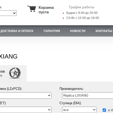
График работы
Корзина
и:
пуста
Будни с 9-00 до 20-00
Сб-Вс с 10-00 до 18-00
ДОСТАВКА И ОПЛАТА
ГАРАНТИЯ
НОВОСТИ
КОНТАКТЫ
IXIANG
ков
ру
вка (LZxPCD):
Производитель:
ET):
Ступица (DIA):
и 