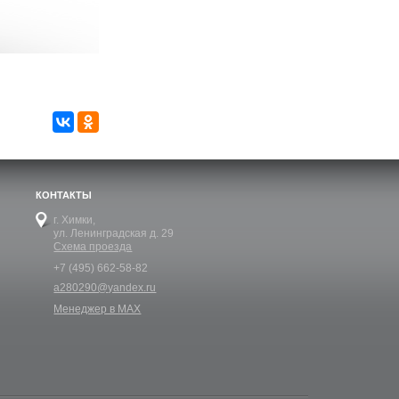
КОНТАКТЫ
г. Химки,
ул. Ленинградская д. 29
Схема проезда
+7 (495) 662-58-82
a280290@yandex.ru
Менеджер в MAX