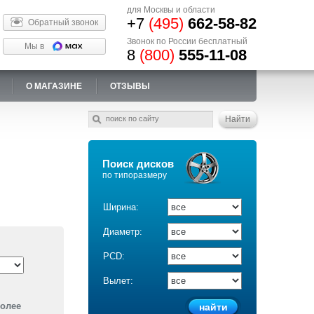
для Москвы и области
+7
(495)
662-58-82
Обратный звонок
Звонок по России бесплатный
Мы в
8
(800)
555-11-08
О МАГАЗИНЕ
ОТЗЫВЫ
Поиск дисков
по типоразмеру
Ширина:
Диаметр:
PCD:
Вылет:
более