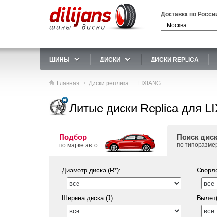
Доставка по Росси
ШИНЫ
ДИСКИ
ДИСКИ REPLICA
Главная
Диски реплика
LIXIANG
Литые диски Replica для L
Подбор
Поиск дис
по типоразме
по марке авто
Диаметр диска (R*):
Сверло
Ширина диска (J):
Вылет(