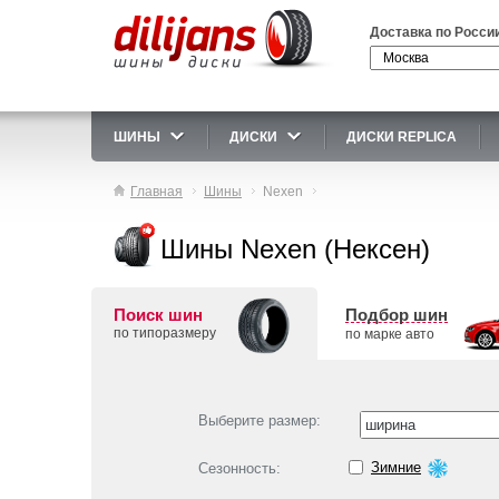
Доставка по Росси
ШИНЫ
ДИСКИ
ДИСКИ REPLICA
Главная
Шины
Nexen
Шины Nexen (Нексен)
Поиск шин
Подбор шин
по типоразмеру
по марке авто
Выберите размер:
Зимние
Сезонность: