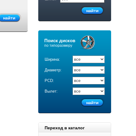
Поиск дисков
по типоразмеру
Ширина:
Диаметр:
PCD:
Вылет:
Переход в каталог