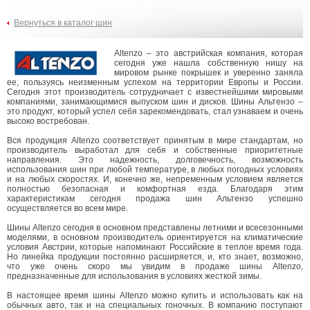
Вернуться в каталог шин
Altenzo – это австрийская компания, которая
сегодня уже нашла собственную нишу на
мировом рынке покрышек и уверенно заняла
ее, пользуясь неизменным успехом на территории Европы и России.
Сегодня этот производитель сотрудничает с известнейшими мировыми
компаниями, занимающимися выпуском шин и дисков. Шины Альтензо –
это продукт, который успел себя зарекомендовать, стал узнаваем и очень
высоко востребован.
Вся продукция Altenzo соответствует принятым в мире стандартам, но
производитель выработал для себя и собственные приоритетные
направления. Это надежность, долговечность, возможность
использования шин при любой температуре, в любых погодных условиях
и на любых скоростях. И, конечно же, непременным условием является
полностью безопасная и комфортная езда. Благодаря этим
характеристикам сегодня продажа шин Альтензо успешно
осуществляется во всем мире.
Шины Altenzo сегодня в основном представлены летними и всесезонными
моделями, в основном производитель ориентируется на климатические
условия Австрии, которые напоминают Российские в теплое время года.
Но линейка продукции постоянно расширяется, и, кто знает, возможно,
что уже очень скоро мы увидим в продаже шины Altenzo,
предназначенные для использования в условиях жесткой зимы.
В настоящее время шины Altenzo можно купить и использовать как на
обычных авто, так и на специальных гоночных. В компанию поступают