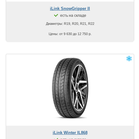
iLink SnowGripper II
есть на складе
Диаметры: R19, R20, R21, R22
Цены: от 9 630 до 12 750 р.
iLink Winter IL868