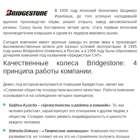
В 1930 году японский бизнесмен Шоджиро
Ишибаши, до того успешно наладивший
крупное производство обуви, решил открыть завод автомобильной
резины. Сразу была поставлена четкая цель: стать первым японским
производителем покрышек и одним из лидеров мирового рынка.
Сегодня компания имеет крупные заводы по всему миру и производит
высококачественные колеса для разных условий эксплуатации. В 1995
году шины Bridgestone появились в России, а в 1998 году была образована
дочерняя компания под названием «Бриджстоун СНГ».
Качественные колеса Bridgestone: 4
принципа работы компании.
Девиз, под которым выпускаются покрышки Бриджстоун, звучит как
«Служение обществу посредством высокого качества». Работа компании
основывается на соблюдении четырех принципов:
Seijitsu-Kyocho – «Целостность и работа в команде»
. То, как
человек работает, характеризует его отношение к другим людям, к
обществу. Созидая, нужно уважать индивидуальность и ценности
каждого человека.
Shinshu-Dokuso – «Творческие инновации»
. Компания постоянно
развивается, но толкает ее на это не стремление получить больше