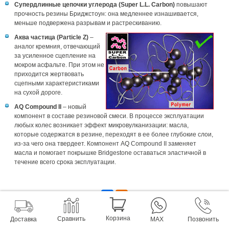
Супердлинные цепочки углерода (Super L.L. Carbon)
повышают
прочность резины Бриджстоун: она медленнее изнашивается,
меньше подвержена разрывам и растрескиванию.
Аква частица (
Particle
Z)
–
аналог кремния, отвечающий
за усиленное сцепление на
мокром асфальте. При этом не
приходится жертвовать
сцепными характеристиками
на сухой дороге.
AQ Compound II
– новый
компонент в составе резиновой смеси. В процессе эксплуатации
любых колес возникает эффект микровулканизации: масла,
которые содержатся в резине, переходят в ее более глубокие слои,
из-за чего она твердеет. Компонент AQ Compound II заменяет
масла и помогает покрышке Bridgestone оставаться эластичной в
течение всего срока эксплуатации.
Корзина
Сравнить
Доставка
MAX
Позвонить
МЫ ПРЕДЛАГАЕМ