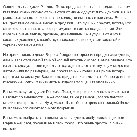
Оригинальные диски Реплика Пежо представленные в продаже в нашем
каталоге, очень сильно отличаются от любых других литых дисков. Да, на
рынке есть много легкосплавных колес, но именно литые диски Replica
Peugeot имеют самые высокие продажи. Это лучший продукт, потому что
он позволяет «выжать» все преимущества литья под давление. Эти
изделия очень легкие, прочные, динамичные. Они улучшают езду в
сложных условиях, способствуют сохранности подвески, ходовой и
тормозного механизма.
Но оригинальные диски Replica Peugeot которые мы предлагаем купить,
еще и являются самой точной копией штатных колес. Самое главное, что
из этого следует, - они идеально подходят к соответствующим моделям
автомобиля по размерам, без проставочных колец, без риска потери
гарантии на ходовую. Вам только придется использовать более длинные
крепежные болты, так как литые изделия толще штампованных.
Вы можете купить диски Реплика Пежо, которые ничем не отличаются от
базовых по внешности. Те же формы, те же размеры, тот же логотип
марки в центре колеса. Ну и, может быть, более привлекательный блеск
качественного лакокрасочного покрытия.
Вы можете выбрать в нашем каталоге и купить любую модель дисков
Replica Peugeot, получив ее в свой город. Это очень просто. И очень
выгодно.