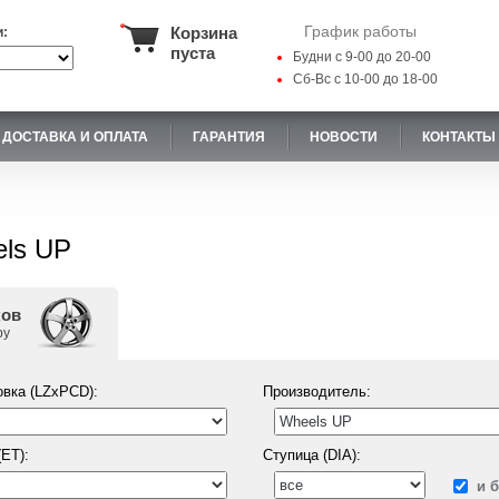
График работы
Корзина
и:
пуста
Будни с 9-00 до 20-00
Сб-Вс с 10-00 до 18-00
ДОСТАВКА И ОПЛАТА
ГАРАНТИЯ
НОВОСТИ
КОНТАКТЫ
els UP
ков
ру
вка (LZxPCD):
Производитель:
ET):
Ступица (DIA):
и 