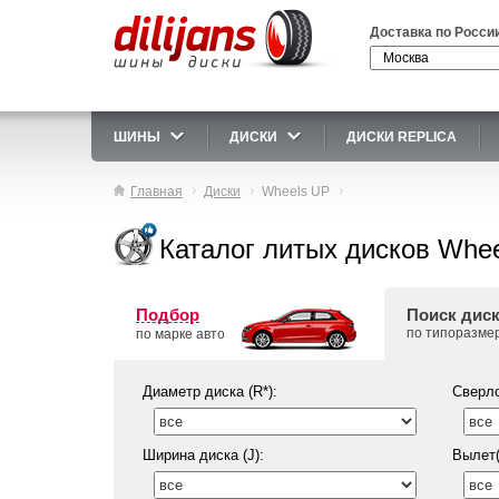
Доставка по Росси
ШИНЫ
ДИСКИ
ДИСКИ REPLICA
Главная
Диски
Wheels UP
Каталог литых дисков Whe
Подбор
Поиск дис
по типоразме
по марке авто
Диаметр диска (R*):
Сверло
Ширина диска (J):
Вылет(