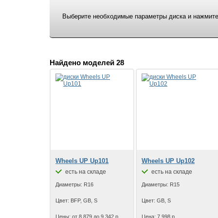
Выберите необходимые параметры диска и нажмите 
Найдено моделей 28
Wheels UP Up101
Wheels UP Up102
есть на складе
есть на складе
Диаметры: R16
Диаметры: R15
Цвет: BFP, GB, S
Цвет: GB, S
Цены: от 8 879 до 9 342 р.
Цена: 7 998 р.