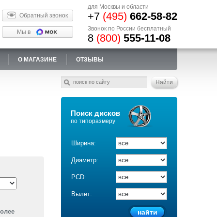
для Москвы и области
+7
(495)
662-58-82
Обратный звонок
Звонок по России бесплатный
Мы в
8
(800)
555-11-08
О МАГАЗИНЕ
ОТЗЫВЫ
Поиск дисков
по типоразмеру
Ширина:
Диаметр:
PCD:
Вылет:
более