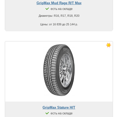
GripMax Mud Rage R/T Max
есть на складе
Диаметры: R16, R17, R18, R20
Цены: от 16 839 до 25 144 р.
GripMax Stature H/T
есть на складе