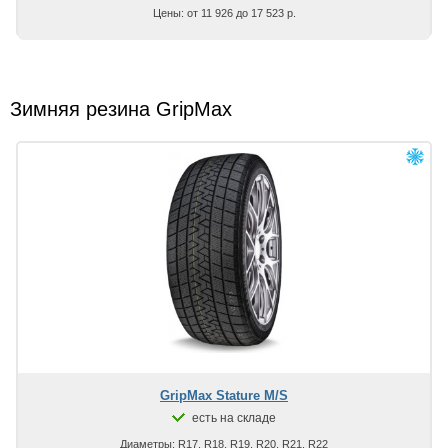
Цены: от 11 926 до 17 523 р.
Зимняя резина GripMax
GripMax Stature M/S
есть на складе
Диаметры: R17, R18, R19, R20, R21, R22