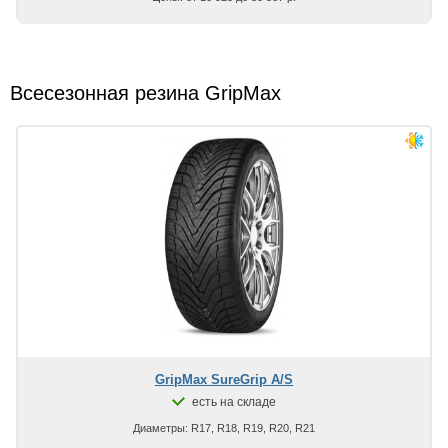
Всесезонная резина GripMax
GripMax SureGrip A/S
есть на складе
Диаметры: R17, R18, R19, R20, R21