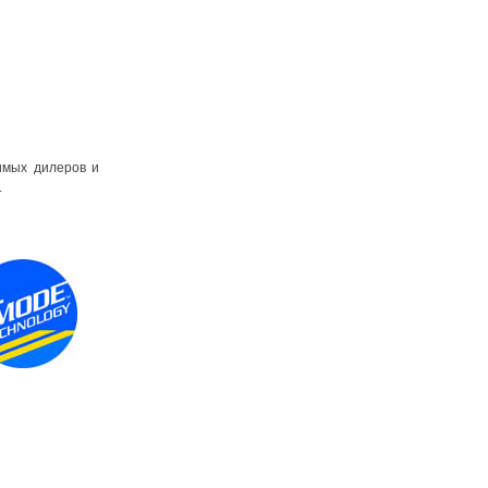
имых дилеров и
.