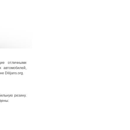
щие отличными
х автомобилей,
 Dilijans.org.
бильную резину.
дены: