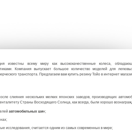
ня известны всему миру как высококачественные колеса, обладаю
тиками. Компания выпускает большое количество моделей для легковы
рческого транспорта. Предлагаем вам купить резину Тойо в интернет магазине
после слияния нескольких мелких японских заводов, производящих автомо
менталитету Страны Восходящего Солнца, как всегда, были хорошо вознаграж
телей
автомобильных ши
н;
нах;
ные исследования, считается одним из самых современных в мире;