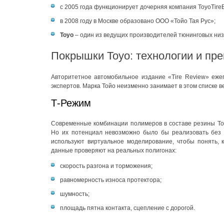
с 2005 года функционирует дочерняя компания ToyoTire
в 2008 году в Москве образовано ООО «Тойо Тая Рус»;
Toyo
– один из ведущих производителей тюнинговых ни
Покрышки Toyo: технологии и пр
Авторитетное автомобильное издание «Tire Review» еже
экспертов. Марка Тойо неизменно занимает в этом списке 
Т-Режим
Современные комбинации полимеров в составе резины То
Но их потенциал невозможно было бы реализовать без 
используют виртуальное моделирование, чтобы понять, 
данные проверяют на реальных полигонах:
скорость разгона и торможения;
равномерность износа протектора;
шумность;
площадь пятна контакта, сцепление с дорогой.