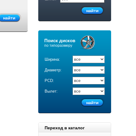
Поиск дисков
по типоразмеру
Ширина:
Диаметр:
PCD:
Вылет:
Переход в каталог