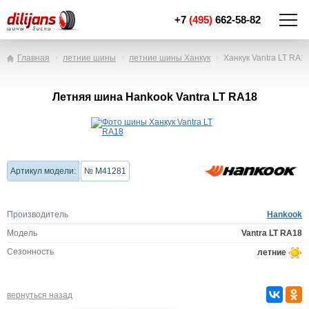
+7
(495)
662-58-82
Главная
летние шины
летние шины Ханкук
Ханкук Vantra LT RA1
Летняя шина Hankook Vantra LT RA18
Артикул модели:
№ M41281
Производитель
Hankook
Модель
Vantra LT RA18
Сезонность
летние
вернуться назад