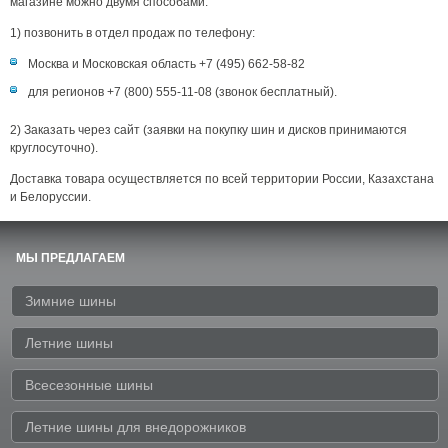
магазине можно двумя способами:
1) позвонить в отдел продаж по телефону:
Москва и Московская область +7 (495) 662-58-82
для регионов +7 (800) 555-11-08 (звонок бесплатный).
2) Заказать через сайт (заявки на покупку шин и дисков принимаются
круглосуточно).
Доставка товара осуществляется по всей территории России, Казахстана
и Белоруссии.
МЫ ПРЕДЛАГАЕМ
Зимние шины
Летние шины
Всесезонные шины
Летние шины для внедорожников