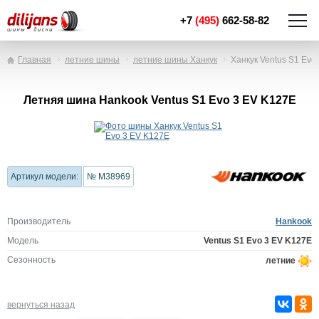
+7
(495)
662-58-82
Главная
летние шины
летние шины Ханкук
Ханкук Ventus S1 Evo
Летняя шина Hankook Ventus S1 Evo 3 EV K127E
Артикул модели:
№ M38969
Производитель
Hankook
Модель
Ventus S1 Evo 3 EV K127E
Сезонность
летние
вернуться назад