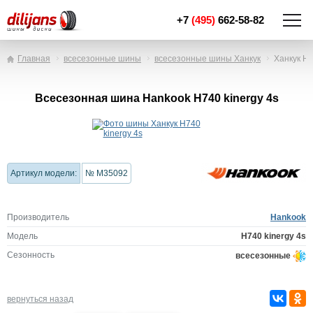
+7
(495)
662-58-82
Главная
всесезонные шины
всесезонные шины Ханкук
Ханкук H7
Всесезонная шина Hankook H740 kinergy 4s
Артикул модели:
№ M35092
Производитель
Hankook
Модель
H740 kinergy 4s
Сезонность
всесезонные
вернуться назад