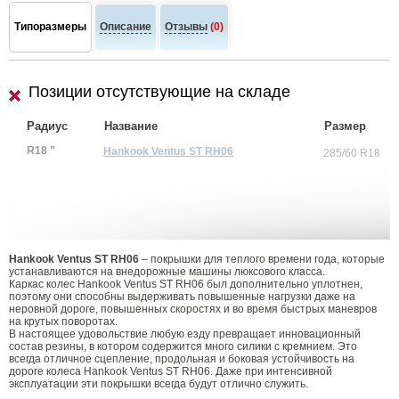
Типоразмеры
Описание
Отзывы
(0)
Позиции отсутствующие на складе
Радиус
Название
Размер
R18 "
Hankook Ventus ST RH06
285/60 R18
Hankook Ventus ST RH06
– покрышки для теплого времени года, которые
устанавливаются на внедорожные машины люксового класса.
Каркас колес Hankook Ventus ST RH06 был дополнительно уплотнен,
поэтому они способны выдерживать повышенные нагрузки даже на
неровной дороге, повышенных скоростях и во время быстрых маневров
на крутых поворотах.
В настоящее удовольствие любую езду превращает инновационный
состав резины, в котором содержится много силики с кремнием. Это
всегда отличное сцепление, продольная и боковая устойчивость на
дороге колеса Hankook Ventus ST RH06. Даже при интенсивной
эксплуатации эти покрышки всегда будут отлично служить.