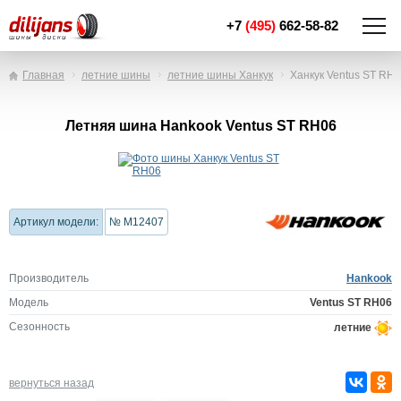
+7
(495)
662-58-82
Главная
летние шины
летние шины Ханкук
Ханкук Ventus ST RH
Летняя шина Hankook Ventus ST RH06
Артикул модели:
№ M12407
Производитель
Hankook
Модель
Ventus ST RH06
Сезонность
летние
вернуться назад