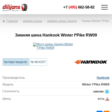
+7
(495)
662-58-82
Главная
зимние шины
зимние шины Ханкук
Ханкук Winter I*Pike
Зимняя шина Hankook Winter I*Pike RW09
Артикул модели:
№ M14257
Производитель
Hankook
Модель
Winter I*Pike RW09
Сезонность
зимние
Шипы
есть