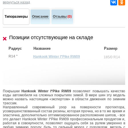
вернуться назад
Типоразмеры
Описание
Отзывы
(0)
Позиции отсутствующие на складе
Радиус
Название
Размер
R14 "
Hankook Winter I*Pike RW09
185/0 R14
Покрышки
Hankook Winter I*Pike RW09
позволяют повышать качество
езды автомобиля на сложных покрытиях зимой. В мире шин эту модель
можно назвать настоящим «экспертом» в области движения по зимним
трассам.
Направленный современный узор на поверхности протектора,
усовершенствованный состав резины, которая прочна, но в то же время и
эластична, дополнительно оптимизированное расположение шипов, - все
это делает Hankook Winter I*Pike RW09 профессиональным продуктом и,
работая в совокупности, позволяет ощущать себя за рулем уверенно в
любую зимнюю погоду, будь то сильный мороз с гололедом, метель с