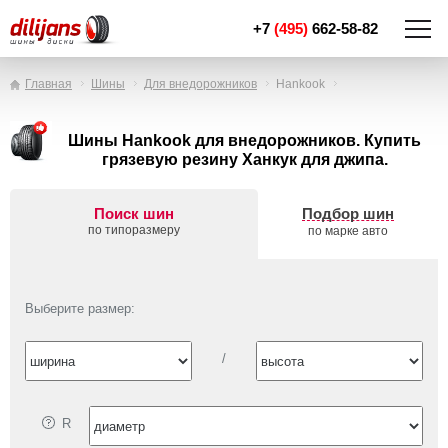
+7
(495)
662-58-82
Главная
Шины
Для внедорожников
Hankook
Шины Hankook для внедорожников. Купить
грязевую резину Ханкук для джипа.
Поиск шин
Подбор шин
по типоразмеру
по марке авто
Выберите размер:
/
R