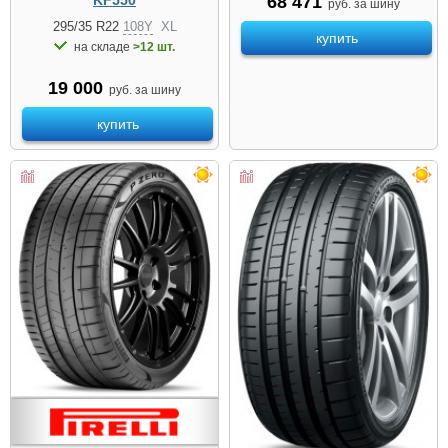
68 471
KF550
руб. за шину
295/35 R22
108Y
XL
купить
на складе
>12 шт.
19 000
руб. за шину
купить