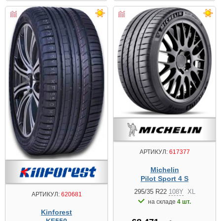
АРТИКУЛ:
617377
Michelin
Pilot Sport 4 S
295/35 R22
108Y
XL
АРТИКУЛ:
620681
на складе
4 шт.
Kinforest