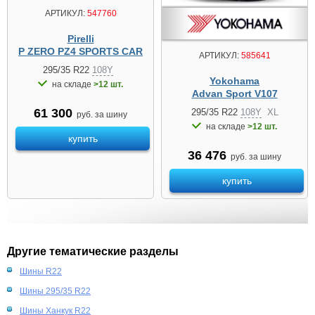
АРТИКУЛ:
547760
Pirelli
P ZERO PZ4 SPORTS CAR
АРТИКУЛ:
585641
295/35 R22
108Y
Yokohama
на складе
>12 шт.
Advan Sport V107
61 300
295/35 R22
108Y
XL
руб. за шину
на складе
>12 шт.
купить
36 476
руб. за шину
купить
Другие тематические разделы
Шины R22
Шины 295/35 R22
Шины Ханкук R22