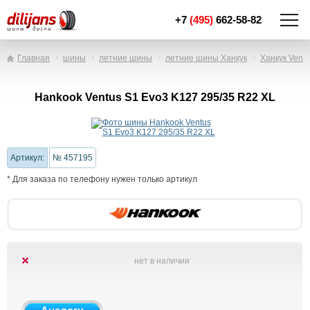
+7
(495)
662-58-82
Главная
шины
летние шины
летние шины Ханкук
Ханкук Vent
Hankook Ventus S1 Evo3 K127 295/35 R22 XL
Артикул:
№ 457195
* Для заказа по телефону нужен только артикул
нет в наличии