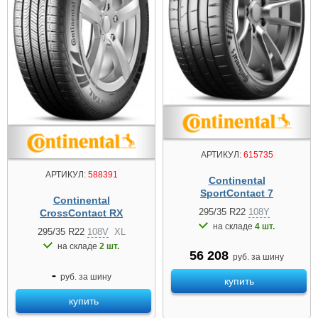
АРТИКУЛ:
615735
АРТИКУЛ:
588391
Continental
SportContact 7
Continental
295/35 R22
108Y
CrossContact RX
на складе
4 шт.
295/35 R22
108V
XL
на складе
2 шт.
56 208
руб. за шину
-
руб. за шину
купить
купить