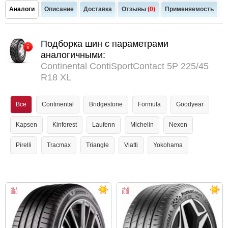
Аналоги
Описание
Доставка
Отзывы
(0)
Применяемость
Подборка шин с параметрами
аналогичными:
Continental ContiSportContact 5P 225/45
R18 XL
Все
Continental
Bridgestone
Formula
Goodyear
Kapsen
Kinforest
Laufenn
Michelin
Nexen
Pirelli
Tracmax
Triangle
Viatti
Yokohama