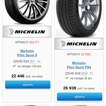
АРТИКУЛ:
601777
Michelin
АРТИКУЛ:
617381
Pilot Sport 5
225/45 R18
95Y
XL
Michelin
на складе
>12 шт.
Pilot Sport PS4
225/45 R18
95W
XL
22 446
руб. за шину
на складе
11 шт.
купить
26 939
руб. за шину
купить