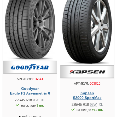
АРТИКУЛ:
616541
АРТИКУЛ:
603815
Goodyear
Kapsen
Eagle F1 Asymmetric 6
S2000 SportMax
225/45 R18
95Y
XL
225/45 R18
95W
XL
на складе
3 шт.
на складе
>12 шт.
-
руб. за шину