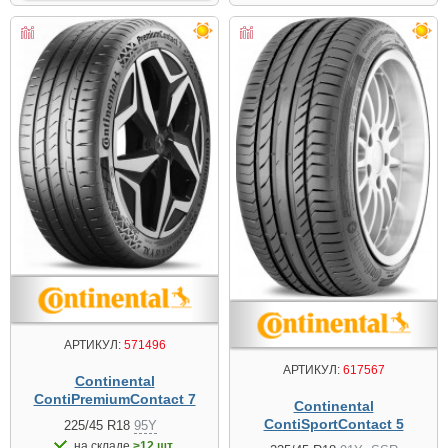
АРТИКУЛ:
571496
АРТИКУЛ:
617567
Continental
ContiPremiumContact 7
Continental
ContiSportContact 5
225/45 R18
95Y
на складе
>12 шт.