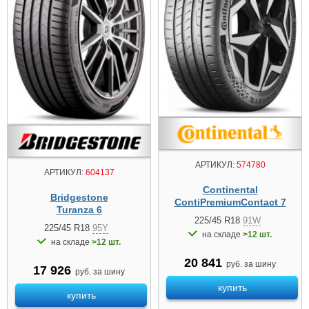
АРТИКУЛ:
574780
АРТИКУЛ:
604137
Continental
Bridgestone
ContiPremiumContact 7
Turanza 6
225/45 R18
91W
225/45 R18
95Y
на складе
>12 шт.
на складе
>12 шт.
20 841
руб. за шину
17 926
руб. за шину
купить
купить