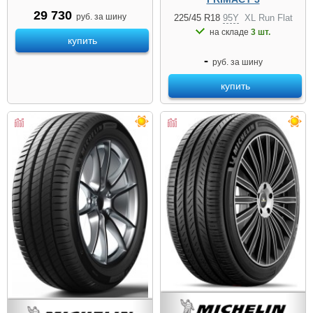
29 730
руб. за шину
225/45 R18
95Y
XL Run Flat
на складе
3 шт.
купить
-
руб. за шину
купить