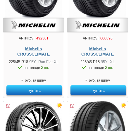
АРТИКУЛ:
492301
АРТИКУЛ:
600890
Michelin
Michelin
CROSSCLIMATE
CROSSCLIMATE
225/45 R18
95Y
Run Flat XL
225/45 R18
95Y
XL
на складе
2 шт.
на складе
2 шт.
-
-
руб. за шину
руб. за шину
купить
купить