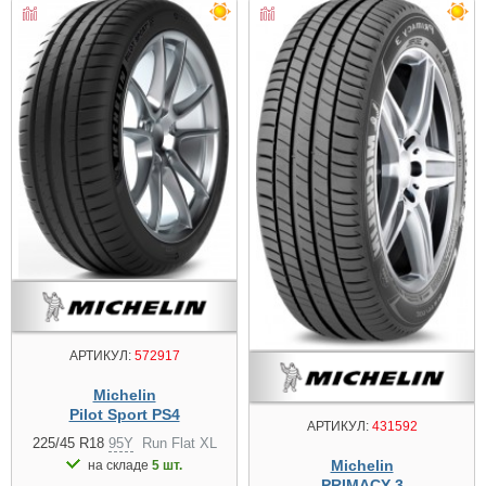
АРТИКУЛ:
572917
Michelin
Pilot Sport PS4
АРТИКУЛ:
431592
225/45 R18
95Y
Run Flat XL
Michelin
на складе
5 шт.
PRIMACY 3