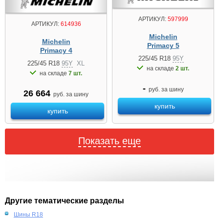
АРТИКУЛ:
597999
АРТИКУЛ:
614936
Michelin
Michelin
Primacy 5
Primacy 4
225/45 R18
95Y
225/45 R18
95Y
XL
на складе
2 шт.
на складе
7 шт.
-
руб. за шину
26 664
руб. за шину
купить
купить
Показать еще
Другие тематические разделы
Шины R18