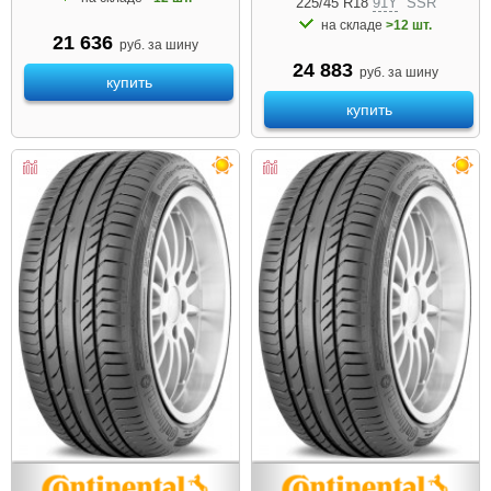
225/45 R18
91Y
SSR
на складе
>12 шт.
21 636
руб. за шину
24 883
руб. за шину
купить
купить