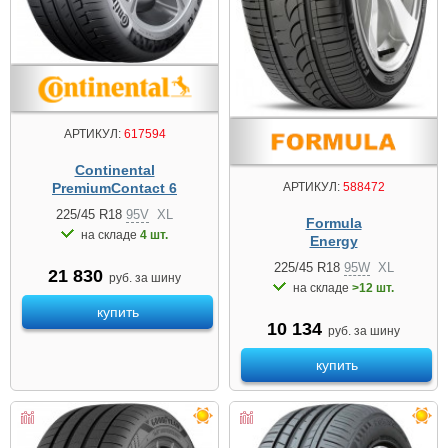
АРТИКУЛ:
617594
Continental
PremiumContact 6
АРТИКУЛ:
588472
225/45 R18
95V
XL
Formula
на складе
4 шт.
Energy
225/45 R18
95W
XL
21 830
руб. за шину
на складе
>12 шт.
купить
10 134
руб. за шину
купить