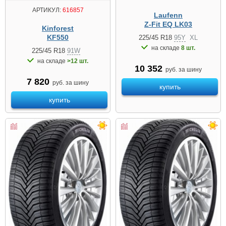
АРТИКУЛ:
616857
Laufenn
Z-Fit EQ LK03
Kinforest
KF550
225/45 R18
95Y
XL
на складе
8 шт.
225/45 R18
91W
на складе
>12 шт.
10 352
руб. за шину
7 820
руб. за шину
купить
купить