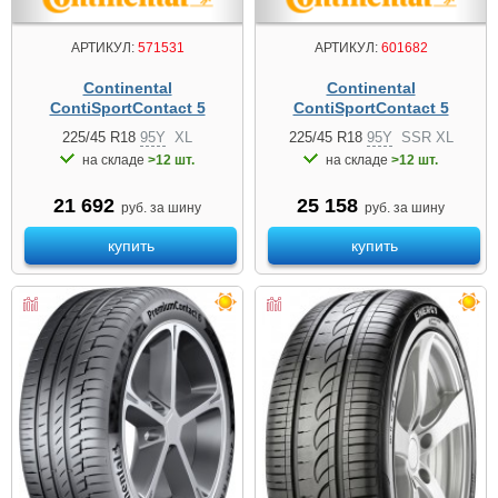
АРТИКУЛ:
571531
АРТИКУЛ:
601682
Continental
Continental
ContiSportContact 5
ContiSportContact 5
225/45 R18
95Y
XL
225/45 R18
95Y
SSR XL
на складе
>12 шт.
на складе
>12 шт.
21 692
25 158
руб. за шину
руб. за шину
купить
купить