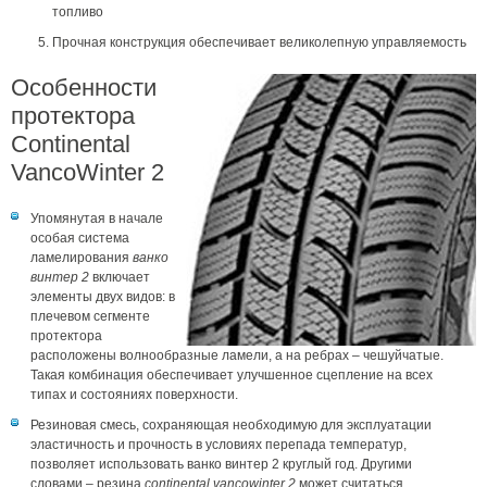
топливо
Прочная конструкция обеспечивает великолепную управляемость
Особенности
протектора
Continental
VancoWinter 2
Упомянутая в начале
особая система
ламелирования
ванко
винтер 2
включает
элементы двух видов: в
плечевом сегменте
протектора
расположены волнообразные ламели, а на ребрах – чешуйчатые.
Такая комбинация обеспечивает улучшенное сцепление на всех
типах и состояниях поверхности.
Резиновая смесь, сохраняющая необходимую для эксплуатации
эластичность и прочность в условиях перепада температур,
позволяет использовать ванко винтер 2 круглый год. Другими
словами – резина
continental vancowinter 2
может считаться