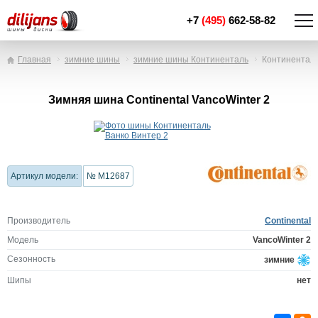
+7
(495)
662-58-82
Главная
зимние шины
зимние шины Континенталь
Континенталь
Зимняя шина Continental VancoWinter 2
Артикул модели:
№ M12687
Производитель
Continental
Модель
VancoWinter 2
Сезонность
зимние
Шипы
нет