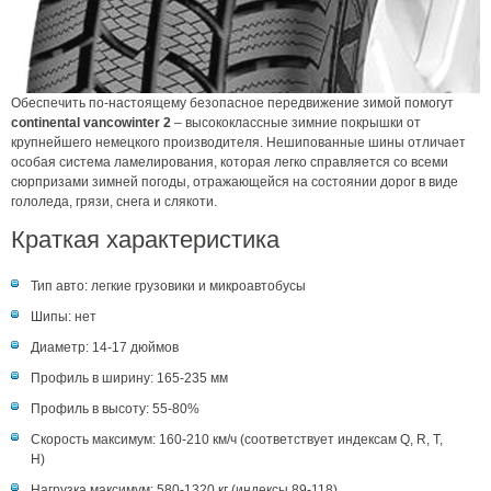
Обеспечить по-настоящему безопасное передвижение зимой помогут
continental vancowinter 2
– высококлассные зимние покрышки от
крупнейшего немецкого производителя. Нешипованные шины отличает
особая система ламелирования, которая легко справляется со всеми
сюрпризами зимней погоды, отражающейся на состоянии дорог в виде
гололеда, грязи, снега и слякоти.
Краткая характеристика
Тип авто: легкие грузовики и микроавтобусы
Шипы: нет
Диаметр: 14-17 дюймов
Профиль в ширину: 165-235 мм
Профиль в высоту: 55-80%
Скорость максимум: 160-210 км/ч (соответствует индексам Q, R, T,
H)
Нагрузка максимум: 580-1320 кг (индексы 89-118)