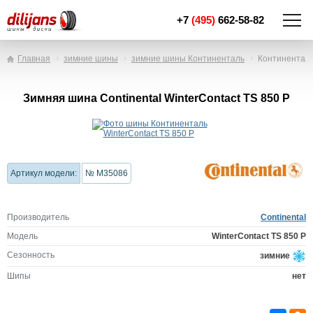
+7
(495)
662-58-82
Главная
зимние шины
зимние шины Континенталь
Континенталь
Зимняя шина Continental WinterContact TS 850 P
Артикул модели:
№ M35086
Производитель
Continental
Модель
WinterContact TS 850 P
Сезонность
зимние
Шипы
нет