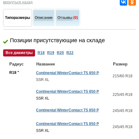
вернуться назад
Типоразмеры
Описание
Отзывы
(0)
Позиции присутствующие на складе
Все диаметры
R18
R19
R20
R22
Радиус
Название
Размер
R18 "
Continental WinterContact TS 850 P
215/60 R18
SSR XL
Continental WinterContact TS 850 P
225/45 R18
SSR XL
Continental WinterContact TS 850 P
245/45 R18
Continental WinterContact TS 850 P
245/45 R18
SSR XL