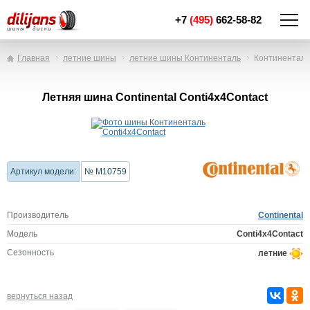
+7
(495)
662-58-82
Главная
летние шины
летние шины Континенталь
Континенталь
Летняя шина Continental Conti4x4Contact
Артикул модели:
№ M10759
Производитель
Continental
Модель
Conti4x4Contact
Сезонность
летние
вернуться назад