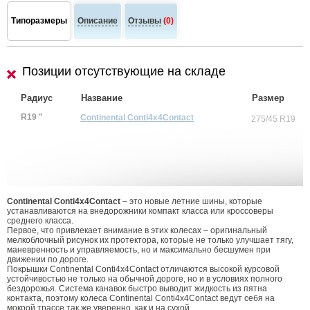
Типоразмеры
Описание
Отзывы
(0)
Позиции отсутствующие на складе
Радиус
Название
Размер
R19 "
Continental Conti4x4Contact
275/45 R19
Continental Conti4x4Contact
– это новые летние шины, которые
устанавливаются на внедорожники компакт класса или кроссоверы
среднего класса.
Первое, что привлекает внимание в этих колесах – оригинальный
мелкоблочный рисунок их протектора, которые не только улучшает тягу,
маневренность и управляемость, но и максимально бесшумен при
движении по дороге.
Покрышки Continental Conti4x4Contact отличаются высокой курсовой
устойчивостью не только на обычной дороге, но и в условиях полного
бездорожья. Система канавок быстро выводит жидкость из пятна
контакта, поэтому колеса Continental Conti4x4Contact ведут себя на
мокрой трассе так же уверенно, как и на сухой.