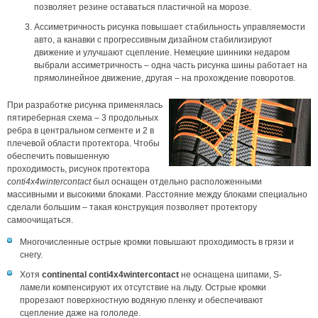
позволяет резине оставаться пластичной на морозе.
Ассиметричность рисунка повышает стабильность управляемости
авто, а канавки с прогрессивным дизайном стабилизируют
движение и улучшают сцепление. Немецкие шинники недаром
выбрали ассиметричность – одна часть рисунка шины работает на
прямолинейное движение, другая – на прохождение поворотов.
При разработке рисунка применялась
пятиреберная схема – 3 продольных
ребра в центральном сегменте и 2 в
плечевой области протектора. Чтобы
обеспечить повышенную
проходимость, рисунок протектора
conti4x4wintercontact
был оснащен отдельно расположенными
массивными и высокими блоками. Расстояние между блоками специально
сделали большим – такая конструкция позволяет протектору
самоочищаться.
Многочисленные острые кромки повышают проходимость в грязи и
снегу.
Хотя
continental conti4x4wintercontact
не оснащена шипами, S-
ламели компенсируют их отсутствие на льду. Острые кромки
прорезают поверхностную водяную пленку и обеспечивают
сцепление даже на гололеде.