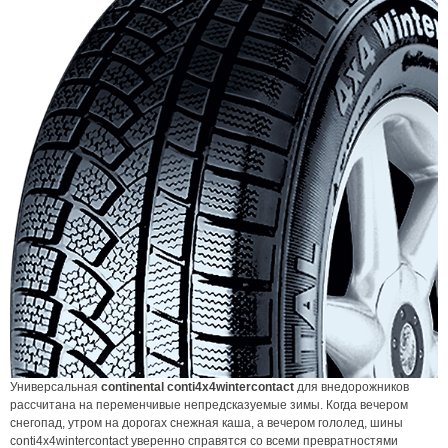
Универсальная
continental conti4x4wintercontact
для внедорожников
рассчитана на переменчивые непредсказуемые зимы. Когда вечером
снегопад, утром на дорогах снежная каша, а вечером гололед, шины
conti4x4wintercontact уверенно справятся со всеми превратностями