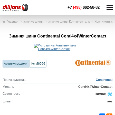
+7
(495)
662-58-82
Главная
зимние шины
зимние шины Континенталь
Континенталь
Зимняя шина Continental Conti4x4WinterContact
Артикул модели:
№ M6966
Производитель
Continental
Модель
Conti4x4WinterContact
Сезонность
зимние
Шипы
нет