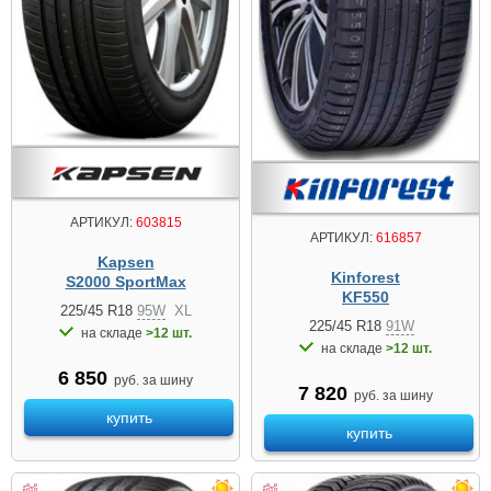
АРТИКУЛ:
603815
АРТИКУЛ:
616857
Kapsen
Kinforest
S2000 SportMax
KF550
225/45 R18
95W
XL
225/45 R18
91W
на складе
>12 шт.
на складе
>12 шт.
6 850
руб. за шину
7 820
руб. за шину
купить
купить