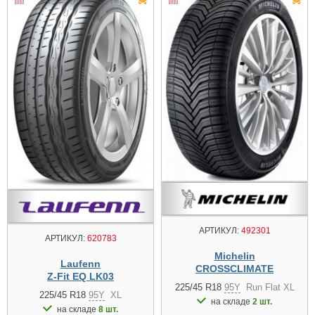
АРТИКУЛ:
492301
АРТИКУЛ:
620783
Michelin
Laufenn
CROSSCLIMATE
Z-Fit EQ LK03
225/45 R18
95Y
Run Flat XL
225/45 R18
95Y
XL
на складе
2 шт.
на складе
8 шт.