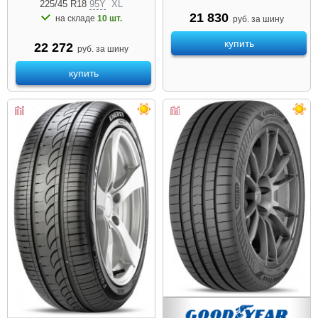
225/45 R18
95Y
XL
21 830
на складе
10 шт.
руб. за шину
купить
22 272
руб. за шину
купить