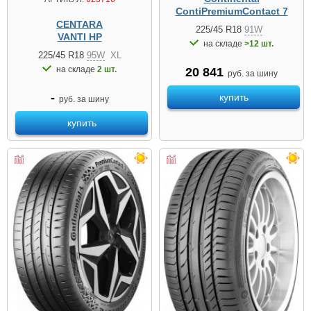
ContiPremiumContact 7
CENTARA
225/45 R18
91W
VANTI HP
на складе
>12 шт.
225/45 R18
95W
XL
на складе
2 шт.
20 841
руб. за шину
-
купить
руб. за шину
купить