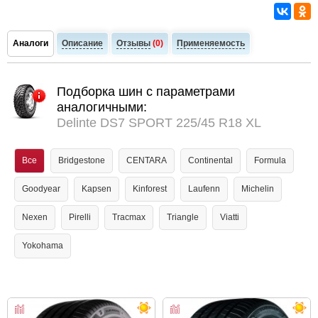
Аналоги
Описание
Отзывы
(0)
Применяемость
Подборка шин с параметрами
аналогичными:
Delinte DS7 SPORT 225/45 R18 XL
Все
Bridgestone
CENTARA
Continental
Formula
Goodyear
Kapsen
Kinforest
Laufenn
Michelin
Nexen
Pirelli
Tracmax
Triangle
Viatti
Yokohama