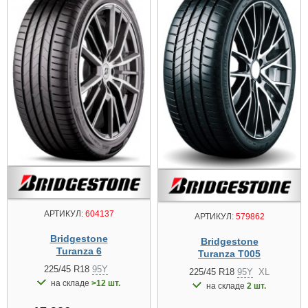
АРТИКУЛ:
604137
АРТИКУЛ:
579862
Bridgestone
Bridgestone
Turanza 6
Turanza T005
225/45 R18
95Y
225/45 R18
95Y
XL
на складе
>12 шт.
на складе
2 шт.