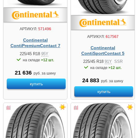
АРТИКУЛ:
571496
АРТИКУЛ:
617567
Continental
ContiPremiumContact 7
Continental
ContiSportContact 5
225/45 R18
95Y
на складе
>12 шт.
225/45 R18
91Y
SSR
на складе
>12 шт.
21 636
руб. за шину
24 883
руб. за шину
купить
купить