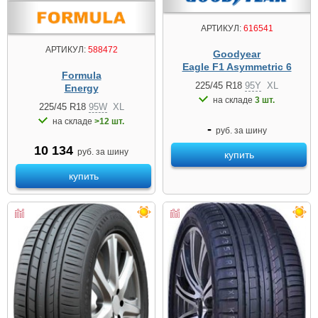
АРТИКУЛ:
616541
АРТИКУЛ:
588472
Goodyear
Eagle F1 Asymmetric 6
Formula
225/45 R18
95Y
XL
Energy
на складе
3 шт.
225/45 R18
95W
XL
на складе
>12 шт.
-
руб. за шину
10 134
руб. за шину
купить
купить