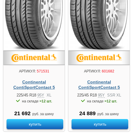
АРТИКУЛ:
571531
АРТИКУЛ:
601682
Continental
Continental
ContiSportContact 5
ContiSportContact 5
225/45 R18
95Y
XL
225/45 R18
95Y
SSR XL
на складе
>12 шт.
на складе
>12 шт.
21 692
24 889
руб. за шину
руб. за шину
купить
купить