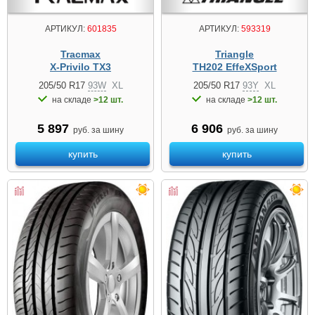
АРТИКУЛ:
601835
АРТИКУЛ:
593319
Tracmax
Triangle
X-Privilo TX3
TH202 EffeXSport
205/50 R17
93W
XL
205/50 R17
93Y
XL
на складе
>12 шт.
на складе
>12 шт.
5 897
6 906
руб. за шину
руб. за шину
купить
купить