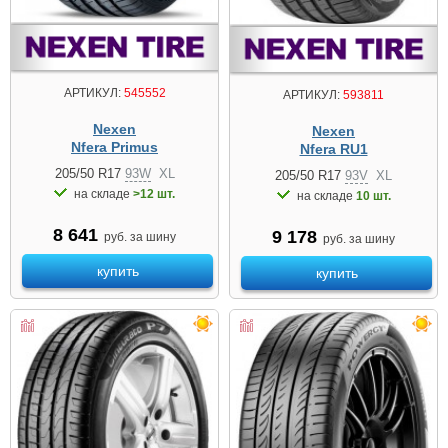
АРТИКУЛ:
545552
АРТИКУЛ:
593811
Nexen
Nexen
Nfera Primus
Nfera RU1
205/50 R17
93W
XL
205/50 R17
93V
XL
на складе
>12 шт.
на складе
10 шт.
8 641
9 178
руб. за шину
руб. за шину
купить
купить