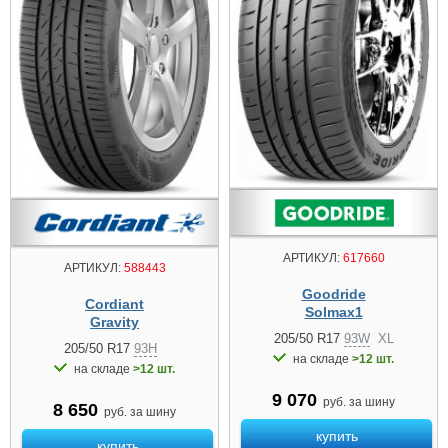
АРТИКУЛ:
617660
АРТИКУЛ:
588443
Goodride
Cordiant
Solmax1
Gravity
205/50 R17
93W
XL
205/50 R17
93H
на складе
>12 шт.
на складе
>12 шт.
9 070
руб. за шину
8 650
руб. за шину
купить
купить