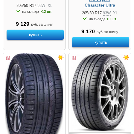
Character Ultra
205/50 R17
93W
XL
на складе
>12 шт.
205/50 R17
93W
XL
на складе
10 шт.
9 129
руб. за шину
9 170
руб. за шину
купить
купить