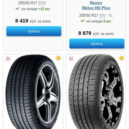
Nexen
205/50 R17
93W
Nblue HD Plus
на складе
>12 шт.
205/50 R17
93V
XL
8 419
руб. за шину
на складе
8 шт.
купить
8 879
руб. за шину
купить