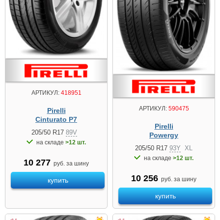
АРТИКУЛ:
418951
АРТИКУЛ:
590475
Pirelli
Cinturato P7
Pirelli
205/50 R17
89V
Powergy
на складе
>12 шт.
205/50 R17
93Y
XL
на складе
>12 шт.
10 277
руб. за шину
10 256
руб. за шину
купить
купить