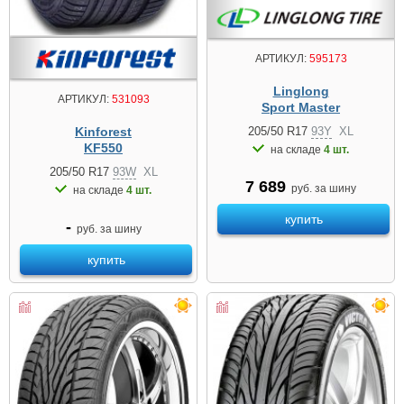
АРТИКУЛ:
595173
Linglong
АРТИКУЛ:
531093
Sport Master
205/50 R17
93Y
XL
Kinforest
KF550
на складе
4 шт.
205/50 R17
93W
XL
7 689
руб. за шину
на складе
4 шт.
купить
-
руб. за шину
купить