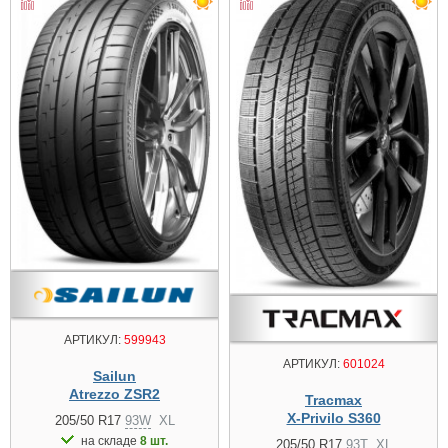
АРТИКУЛ:
599943
АРТИКУЛ:
601024
Sailun
Atrezzo ZSR2
Tracmax
X-Privilo S360
205/50 R17
93W
XL
на складе
8 шт.
205/50 R17
93T
XL