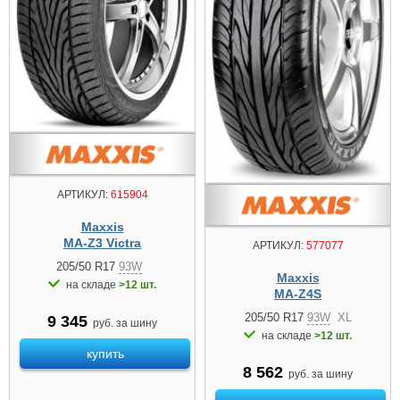
АРТИКУЛ:
615904
Maxxis
MA-Z3 Victra
АРТИКУЛ:
577077
205/50 R17
93W
Maxxis
на складе
>12 шт.
MA-Z4S
205/50 R17
93W
XL
9 345
руб. за шину
на складе
>12 шт.
купить
8 562
руб. за шину