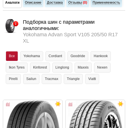
Аналоги
Описание
Доставка
Отзывы
(0)
Применяемость
Подборка шин с параметрами
аналогичными:
Yokohama Advan Sport V105 205/50 R17
XL
Все
Yokohama
Cordiant
Goodride
Hankook
Ikon Tyres
Kinforest
Linglong
Maxxis
Nexen
Pirelli
Sailun
Tracmax
Triangle
Viatti