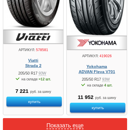
АРТИКУЛ:
578581
АРТИКУЛ:
419026
Viatti
Strada 2
Yokohama
ADVAN Fleva V701
205/50 R17
93W
на складе
>12 шт.
205/50 R17
93W
на складе
4 шт.
7 221
руб. за шину
11 952
руб. за шину
купить
купить
Показать еще