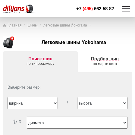
+7
(495)
662-58-82
Главная
Шины
легковые шины Йокогама
Легковые шины Yokohama
Поиск шин
Подбор шин
по типоразмеру
по марке авто
Выберите размер:
/
R