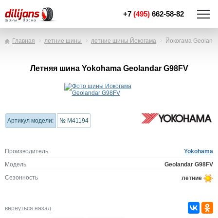
+7
(495)
662-58-82
Главная
летние шины
летние шины Йокогама
Йокогама Geoland
Летняя шина Yokohama Geolandar G98FV
Артикул модели:
№ M41194
Производитель
Yokohama
Модель
Geolandar G98FV
Сезонность
летние
вернуться назад