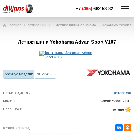
+7
(495)
662-58-82
Главная
летние шины
летние шины Йокогама
Йокогама Advan Sp
Летняя шина Yokohama Advan Sport V107
Артикул модели:
№ M34526
Производитель
Yokohama
Модель
Advan Sport V107
Сезонность
летние
вернуться назад