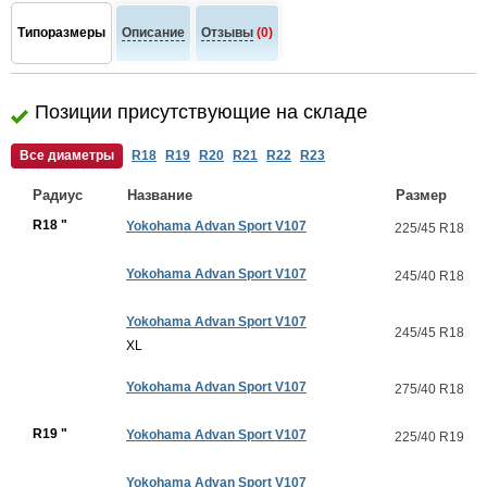
Типоразмеры
Описание
Отзывы
(0)
Позиции присутствующие на складе
Все диаметры
R18
R19
R20
R21
R22
R23
Радиус
Название
Размер
R18 "
Yokohama Advan Sport V107
225/45 R18
Yokohama Advan Sport V107
245/40 R18
Yokohama Advan Sport V107
245/45 R18
XL
Yokohama Advan Sport V107
275/40 R18
R19 "
Yokohama Advan Sport V107
225/40 R19
Yokohama Advan Sport V107