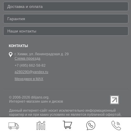
Доставка и оплата
Гарантия
Наши контакты
КОНТАКТЫ
г. Химки,
ул. Ленинградская д. 29
Схема проезда
+7 (495) 662-58-82
a280290@yandex.ru
Менеджер в MAX
© 2006-2026 dilijans.org.
Интернет-магазин шин и дисков
Данный интернет-сайт носит исключительно информационный
характер и ни при каких условиях не является публичной офертой,
определяемой положениями Статьи 437 (2) Гражданского кодекса
РФ. Обновление информации о наличии шин и дисков на сайте
Dilijans.org производится 24 часа в сутки, но не включает в себя