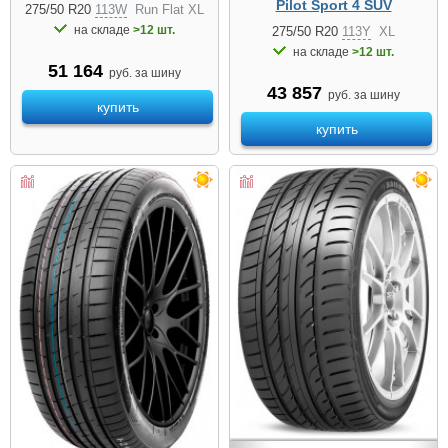
Pilot Sport 4 SUV
275/50 R20
113W
Run Flat XL
на складе
>12 шт.
275/50 R20
113Y
XL
на складе
>12 шт.
51 164
руб. за шину
43 857
руб. за шину
купить
купить