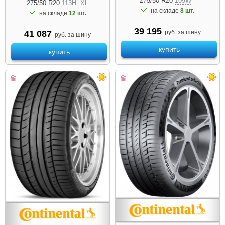
275/50 R20
109W
275/50 R20
113H
XL
на складе
8 шт.
на складе
12 шт.
39 195
руб. за шину
41 087
руб. за шину
купить
купить