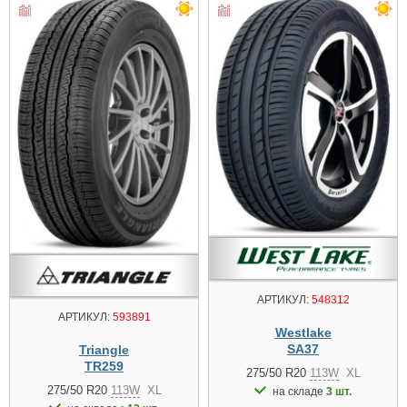
АРТИКУЛ:
548312
АРТИКУЛ:
593891
Westlake
SA37
Triangle
TR259
275/50 R20
113W
XL
275/50 R20
113W
XL
на складе
3 шт.