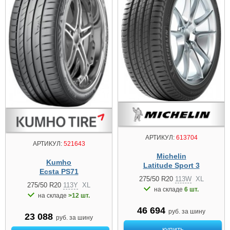
АРТИКУЛ:
613704
АРТИКУЛ:
521643
Michelin
Kumho
Latitude Sport 3
Ecsta PS71
275/50 R20
113W
XL
275/50 R20
113Y
XL
на складе
6 шт.
на складе
>12 шт.
46 694
руб. за шину
23 088
руб. за шину
купить