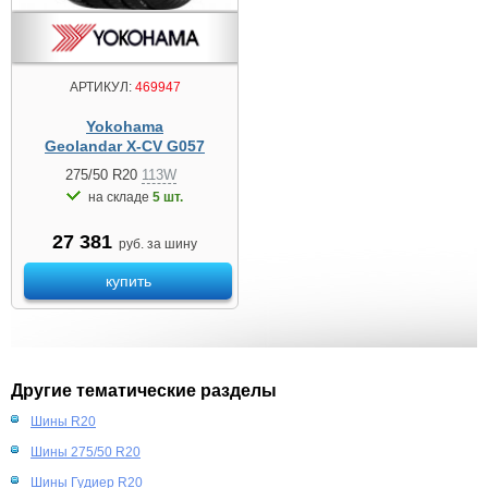
АРТИКУЛ:
469947
Yokohama
Geolandar X-CV G057
275/50 R20
113W
на складе
5 шт.
27 381
руб. за шину
купить
Другие тематические разделы
Шины R20
Шины 275/50 R20
Шины Гудиер R20