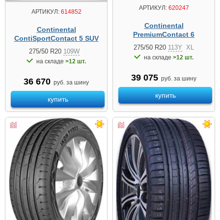
АРТИКУЛ:
620247
АРТИКУЛ:
614852
Continental
Continental
PremiumContact 6
ContiSportContact 5 SUV
275/50 R20
113Y
XL
275/50 R20
109W
на складе
>12 шт.
на складе
>12 шт.
39 075
руб. за шину
36 670
руб. за шину
купить
купить