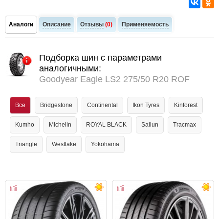
Аналоги
Описание
Отзывы
(0)
Применяемость
Подборка шин с параметрами
аналогичными:
Goodyear Eagle LS2 275/50 R20 ROF
Все
Bridgestone
Continental
Ikon Tyres
Kinforest
Kumho
Michelin
ROYAL BLACK
Sailun
Tracmax
Triangle
Westlake
Yokohama