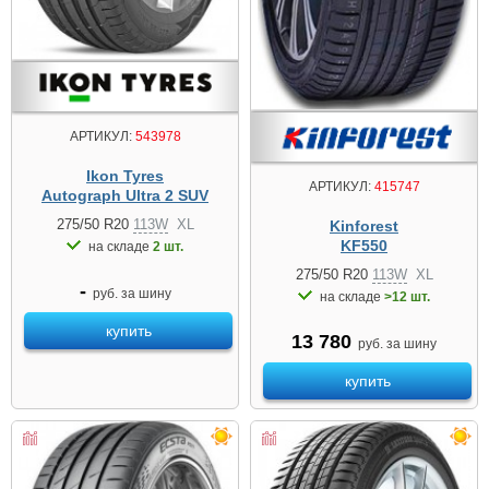
АРТИКУЛ:
543978
Ikon Tyres
АРТИКУЛ:
415747
Autograph Ultra 2 SUV
275/50 R20
113W
XL
Kinforest
KF550
на складе
2 шт.
275/50 R20
113W
XL
-
руб. за шину
на складе
>12 шт.
купить
13 780
руб. за шину
купить