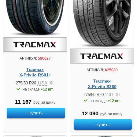
АРТИКУЛ:
596027
Tracmax
АРТИКУЛ:
625089
X-Privilo RS01+
Tracmax
275/50 R20
113W
XL
X-Privilo S360
на складе
>12 шт.
275/50 R20
113T
XL
11 167
на складе
>12 шт.
руб. за шину
купить
12 090
руб. за шину
купить