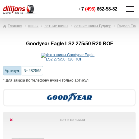
+7
(495)
662-58-82
Главная
шины
летние шины
летние шины Гудиер
Гудиер Eagl
Goodyear Eagle LS2 275/50 R20 ROF
Артикул:
№ 482565
* Для заказа по телефону нужен только артикул
нет в наличии