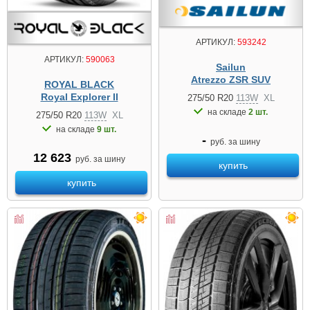
АРТИКУЛ:
593242
АРТИКУЛ:
590063
Sailun
Atrezzo ZSR SUV
ROYAL BLACK
Royal Explorer II
275/50 R20
113W
XL
на складе
2 шт.
275/50 R20
113W
XL
на складе
9 шт.
-
руб. за шину
12 623
руб. за шину
купить
купить