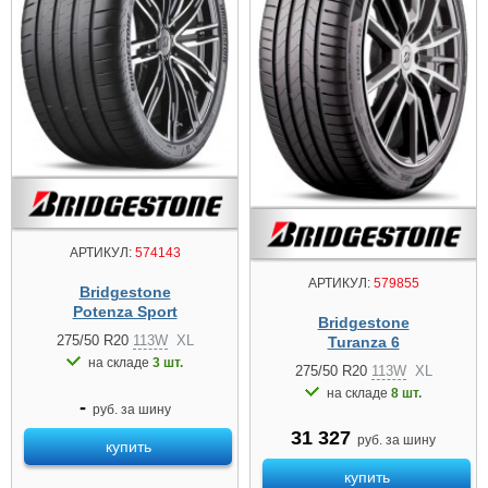
АРТИКУЛ:
574143
АРТИКУЛ:
579855
Bridgestone
Potenza Sport
Bridgestone
275/50 R20
113W
XL
Turanza 6
на складе
3 шт.
275/50 R20
113W
XL
на складе
8 шт.
-
руб. за шину
31 327
руб. за шину
купить
купить