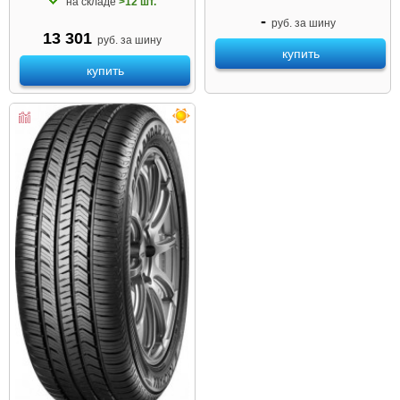
на складе
>12 шт.
-
руб. за шину
13 301
руб. за шину
купить
купить