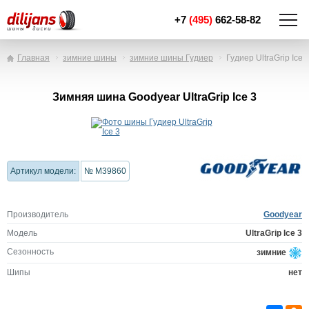
+7
(495)
662-58-82
Главная
зимние шины
зимние шины Гудиер
Гудиер UltraGrip Ice 
Зимняя шина Goodyear UltraGrip Ice 3
Артикул модели:
№ M39860
Производитель
Goodyear
Модель
UltraGrip Ice 3
Сезонность
зимние
Шипы
нет