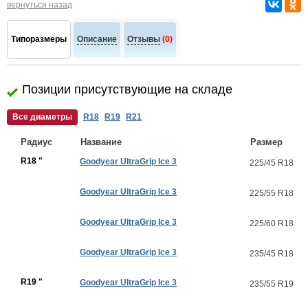
вернуться назад
Типоразмеры
Описание
Отзывы
(0)
Позиции присутствующие на складе
Все диаметры
R18
R19
R21
Радиус
Название
Размер
R18 "
Goodyear UltraGrip Ice 3
225/45 R18
Goodyear UltraGrip Ice 3
225/55 R18
Goodyear UltraGrip Ice 3
225/60 R18
Goodyear UltraGrip Ice 3
235/45 R18
R19 "
Goodyear UltraGrip Ice 3
235/55 R19