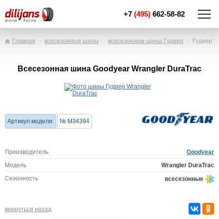
+7
(495)
662-58-82
Главная
всесезонные шины
всесезонные шины Гудиер
Гудиер W
Всесезонная шина Goodyear Wrangler DuraTrac
Артикул модели:
№ M34394
Производитель
Goodyear
Модель
Wrangler DuraTrac
Сезонность
всесезонные
вернуться назад