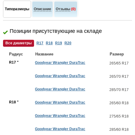
Типоразмеры
Описание
Отзывы
(0)
Позиции присутствующие на складе
Все диаметры
R17
R18
R19
R20
Радиус
Название
Размер
R17 "
Goodyear Wrangler DuraTrac
265/65 R17
Goodyear Wrangler DuraTrac
265/70 R17
Goodyear Wrangler DuraTrac
285/70 R17
R18 "
Goodyear Wrangler DuraTrac
265/60 R18
Goodyear Wrangler DuraTrac
275/65 R18
Goodyear Wrangler DuraTrac
285/60 R18