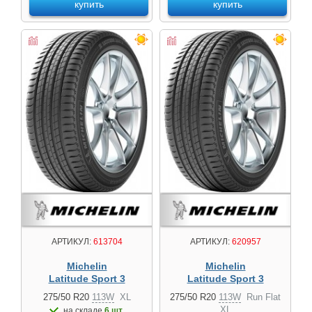
купить
купить
АРТИКУЛ:
613704
АРТИКУЛ:
620957
Michelin
Michelin
Latitude Sport 3
Latitude Sport 3
275/50 R20
113W
XL
275/50 R20
113W
Run Flat
XL
на складе
6 шт.