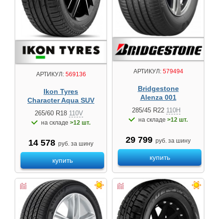
АРТИКУЛ:
579494
АРТИКУЛ:
569136
Bridgestone
Ikon Tyres
Alenza 001
Character Aqua SUV
285/45 R22
110H
265/60 R18
110V
на складе
>12 шт.
на складе
>12 шт.
29 799
руб. за шину
14 578
руб. за шину
купить
купить