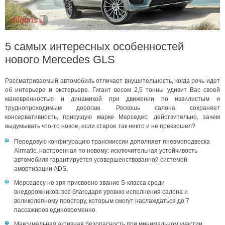
5 самых интересных особенностей
нового Mercedes GLS
Рассматриваемый автомобиль отличает внушительность, когда речь идет
об интерьере и экстерьере. Гигант весом 2,5 тонны удивит Вас своей
маневренностью и динамикой при движении по извилистым и
труднопроходимым дорогам. Роскошь салона сохраняет
консервативность, присущую марке Мерседес: действительно, зачем
выдумывать что-то новое, если старое так никто и не превзошел?
Передовую конфигурацию трансмиссии дополняет пневмоподвеска
Airmatic, настроенная по новому: исключительная устойчивость
автомобиля гарантируется усовершенствованной системой
амортизации ADS.
Мерседесу не зря присвоено звание S-класса среди
внедорожников: все благодаря уровню исполнения салона и
великолепному простору, которым смогут наслаждаться до 7
пассажиров единовременно.
Максимальная активная безопасность при минимальном участии