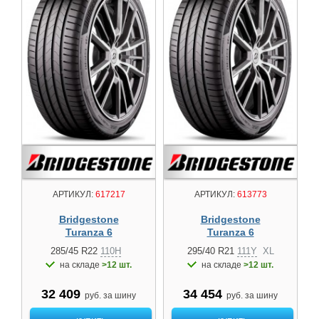
АРТИКУЛ:
617217
АРТИКУЛ:
613773
Bridgestone
Bridgestone
Turanza 6
Turanza 6
285/45 R22
110H
295/40 R21
111Y
XL
на складе
>12 шт.
на складе
>12 шт.
32 409
34 454
руб. за шину
руб. за шину