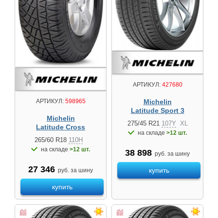
АРТИКУЛ:
427680
Michelin
АРТИКУЛ:
598965
Latitude Sport 3
Michelin
275/45 R21
107Y
XL
Latitude Cross
на складе
>12 шт.
265/60 R18
110H
на складе
>12 шт.
38 898
руб. за шину
27 346
купить
руб. за шину
купить