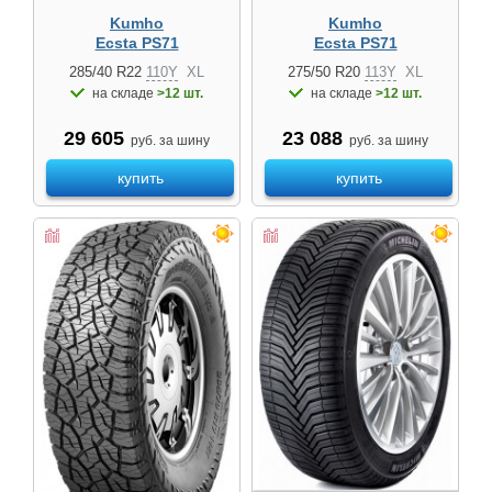
Kumho
Kumho
Ecsta PS71
Ecsta PS71
285/40 R22
110Y
XL
275/50 R20
113Y
XL
на складе
>12 шт.
на складе
>12 шт.
29 605
23 088
руб. за шину
руб. за шину
купить
купить