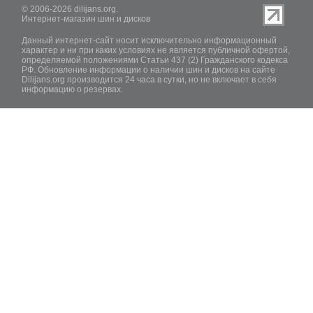
© 2006-2026 dilijans.org.
Интернет-магазин шин и дисков
Данный интернет-сайт носит исключительно информационный
характер и ни при каких условиях не является публичной офертой,
определяемой положениями Статьи 437 (2) Гражданского кодекса
РФ. Обновление информации о наличии шин и дисков на сайте
Dilijans.org производится 24 часа в сутки, но не включает в себя
информацию о резервах.