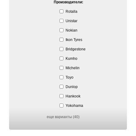
Производители:
Rotalla
Unistar
Nokian
Ikon Tyres
Bridgestone
Kumho
Michelin
Toyo
Dunlop
Hankook
Yokohama
еще варианты (40)