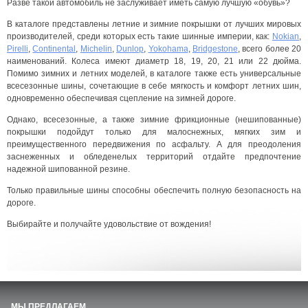
Разве такой автомобиль не заслуживает иметь самую лучшую «обувь»?
В каталоге представлены летние и зимние покрышки от лучших мировых
производителей, среди которых есть такие шинные империи, как:
Nokian
,
Pirelli
,
Continental
,
Michelin
,
Dunlop
,
Yokohama
,
Bridgestone
, всего более 20
наименований. Колеса имеют диаметр 18, 19, 20, 21 или 22 дюйма.
Помимо зимних и летних моделей, в каталоге также есть универсальные
всесезонные шины, сочетающие в себе мягкость и комфорт летних шин,
одновременно обеспечивая сцепление на зимней дороге.
Однако, всесезонные, а также зимние фрикционные (нешипованные)
покрышки подойдут только для малоснежных, мягких зим и
преимущественного передвижения по асфальту. А для преодоления
заснеженных и обледенелых территорий отдайте предпочтение
надежной шипованной резине.
Только правильные шины способны обеспечить полную безопасность на
дороге.
Выбирайте и получайте удовольствие от вождения!
МЫ ПРЕДЛАГАЕМ