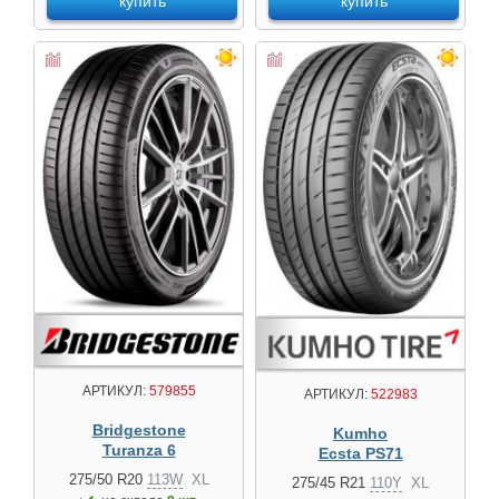
купить
купить
АРТИКУЛ:
579855
АРТИКУЛ:
522983
Bridgestone
Kumho
Turanza 6
Ecsta PS71
275/50 R20
113W
XL
275/45 R21
110Y
XL