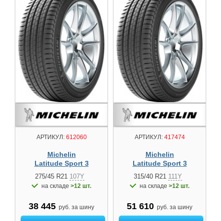
АРТИКУЛ:
612060
АРТИКУЛ:
417474
Michelin
Michelin
Latitude Sport 3
Latitude Sport 3
275/45 R21
107Y
315/40 R21
111Y
на складе
>12 шт.
на складе
>12 шт.
38 445
51 610
руб. за шину
руб. за шину