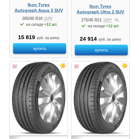
Ikon Tyres
Ikon Tyres
Autograph Aqua 3 SUV
Autograph Ultra 2 SUV
265/60 R18
110V
275/45 R21
110Y
XL
на складе
>12 шт.
на складе
>12 шт.
15 819
24 914
руб. за шину
руб. за шину
купить
купить