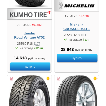
АРТИКУЛ:
617896
Michelin
АРТИКУЛ:
601752
CROSSCLIMATE
Kumho
265/60 R18
110H
Road Venture AT52
на складе
4 шт.
265/60 R18
110T
на складе
>12 шт.
28 943
руб. за шину
14 618
купить
руб. за шину
купить