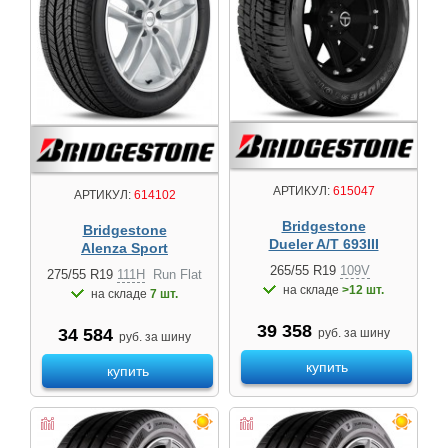
АРТИКУЛ:
615047
АРТИКУЛ:
614102
Bridgestone
Bridgestone
Dueler A/T 693III
Alenza Sport
265/55 R19
109V
275/55 R19
111H
Run Flat
на складе
>12 шт.
на складе
7 шт.
39 358
34 584
руб. за шину
руб. за шину
купить
купить