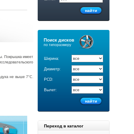
Поиск дисков
по типоразмеру
мы. Покрышка имеет
Ширина:
исследовательского
Диаметр:
здуха не выше 7°С.
PCD:
Вылет:
Переход в каталог