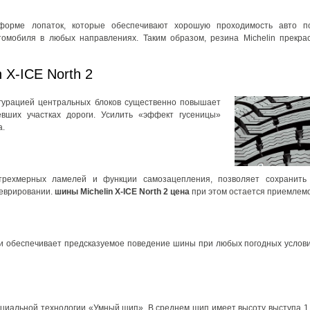
орме лопаток, которые обеспечивают хорошую проходимость авто по 
мобиля в любых направлениях. Таким образом, резина Michelin прекрас
 X-ICE North 2
гурацией центральных блоков существенно повышает
евших участках дороги. Усилить «эффект гусеницы»
а.
трехмерных ламелей и функции самозацепления, позволяет сохранить
неврировании.
шины Michelin X-ICE North 2 цена
при этом остается приемлем
и обеспечивает предсказуемое поведение шины при любых погодных услови
циальной технологии «Умный шип». В среднем шип имеет высоту выступа 1,2