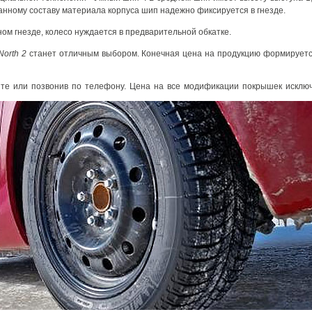
нному составу материала корпуса шип надежно фиксируется в гнезде.
ом гнезде, колесо нуждается в предварительной обкатке.
North 2
станет отличным выбором. Конечная цена на продукцию формируетс
те или позвонив по телефону. Цена на все модификации покрышек исключ