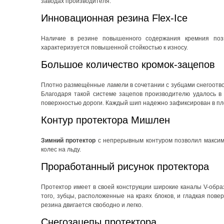
заводах производителя.
Инновационная резина Flex-Ice
Наличие в резине повышенного содержания кремния позво
характеризуется повышенной стойкостью к износу.
Большое количество кромок-зацепов
Плотно размещённые ламели в сочетании с зубцами снегоотв
Благодаря такой системе зацепов производителю удалось в
поверхностью дороги. Каждый шип надежно зафиксирован в пл
Контур протектора Мишлен
Зимний протектор
с непрерывным контуром позволил максим
колес на льду.
Проработанный рисунок протектора
Протектор имеет в своей конструкции широкие каналы V-обр
того, зубцы, расположенные на краях блоков, и гладкая повер
резина двигается свободно и легко.
Снегозацепы протектора