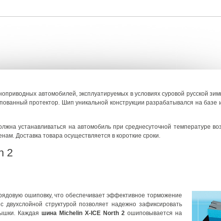
оприводных автомобилей, эксплуатируемых в условиях суровой русской зи
пованный протектор. Шип уникальной конструкции разрабатывался на базе 
олжна устанавливаться на автомобиль при среднесуточной температуре во
енам. Доставка товара осуществляется в короткие сроки.
h 2
рядовую ошиповку, что обеспечивает эффективное торможение
 с двухслойной структурой позволяет надежно зафиксировать
рышки. Каждая
шина Michelin X-ICE North 2
ошиповывается на