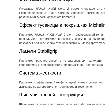
Покрышка Michelin X-ICE North 2
имеет снегозацепы в ф
Разнонаправленные грани ламелей упрощают движение авто
различными типами дорожного покрытия.
Эффект гусеницы в покрышках Michelin
Протектор
Michelin X-ICE North 2
с оптимизированной конфи
проходимость автомобиля в глубоком снегу и на обледен
позволяет большое количество независимых блоков протектор
Ламели Stabiligrip
Протектор, разработанный с использованием технологии 
характеристики при экстремальном торможении, разгоне и ма
Система жесткости
Протектор с эффективной конфигурацией элементов жесткост
движение на автомобиле контролируемо и безопасно.
Шип уникальной конструкции
Шина имеет в своей конструкции шипы, разработанные по спе