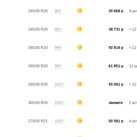
245/30 R20
90Y
30 668 р
9 шт
245/35 R20
95Y
38 731 р
> 12
265/35 R20
99Y
50 919 р
> 12
285/30 R20
99Y
61 951 р
12 
295/30 R20
101Y
45 001 р
> 12
305/30 R20
103Y
звоните
2 шт
275/35 R21
103Y
50 581 р
4 шт