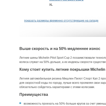
XL
показать размеры временно отсутствующие на складе
Выше скорость и на 50% медленнее износ
Летние шины Michelin Pilot Sport Cup 2 позаимствовали техно
колеса служат на 50% дольше, а их индексы скорости существ
Кому стоит купить летние покрышки Michelin P
Летняя автомобильная резина Мишлен Пилот Спорт Кап 2 произ
для скоростной езды по городу, лучше всего проявляя свои хар
обязательно сойдетесь характерами с этими колесами.
Преимущества
возможность проехать на 50% больше кругов за счет уменьш