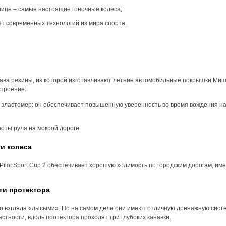
нице – самые настоящие гоночные колеса;
ет современных технологий из мира спорта.
остава резины, из которой изготавливают летние автомобильные покрышки Ми
строение:
 эластомер: он обеспечивает повышенную уверенность во время вождения на
роты руля на мокрой дороге.
и колеса
Pilot Sport Cup 2 обеспечивает хорошую ходимость по городским дорогам, им
ти протектора
о взгляда «лысыми». Но на самом деле они имеют отличную дренажную систе
стности, вдоль протектора проходят три глубоких канавки.