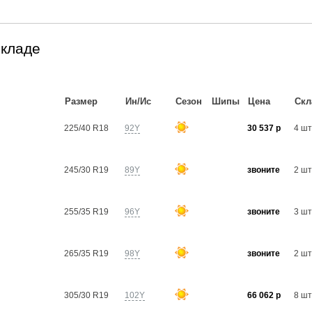
складе
Размер
Ин/Ис
Сезон
Шипы
Цена
Скл
225/40 R18
92Y
30 537 р
4 шт
245/30 R19
89Y
звоните
2 шт
255/35 R19
96Y
звоните
3 шт
265/35 R19
98Y
звоните
2 шт
305/30 R19
102Y
66 062 р
8 шт