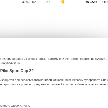
315/30 R21
105Y
66 222 р
4 шт
логии, пришедшие из мира спорта. Поэтому они считаются одними из лучших в 
енно увеличены.
ilot Sport Cup 2?
водится для легковых автомобилей, относящихся к классу суперспорт. Она
актеристики на ровном городском асфальте. Если Вы любите кататься с ветер
енного вдвое износа;