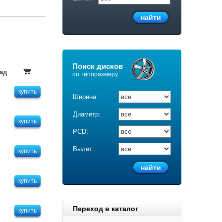
Поиск дисков
ад
по типоразмеру
купить
Ширина:
Диаметр:
купить
PCD:
Вылет:
купить
купить
Переход в каталог
купить