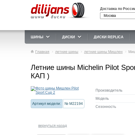
Доставка по Росси
ШИНЫ
ДИСКИ
ДИСКИ REPLICA
Главная
летние шины
летние шины Мишлен
Миш
Летние шины Michelin Pilot Sp
КАП )
Производитель
Модель
Артикул модели:
№ M22194
Сезонность
вернуться назад