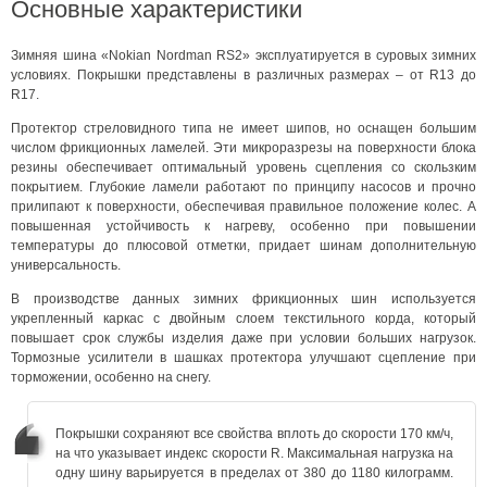
Основные характеристики
Зимняя шина «Nokian Nordman RS2» эксплуатируется в суровых зимних
условиях. Покрышки представлены в различных размерах – от R13 до
R17.
Протектор стреловидного типа не имеет шипов, но оснащен большим
числом фрикционных ламелей. Эти микроразрезы на поверхности блока
резины обеспечивает оптимальный уровень сцепления со скользким
покрытием. Глубокие ламели работают по принципу насосов и прочно
прилипают к поверхности, обеспечивая правильное положение колес. А
повышенная устойчивость к нагреву, особенно при повышении
температуры до плюсовой отметки, придает шинам дополнительную
универсальность.
В производстве данных зимних фрикционных шин используется
укрепленный каркас с двойным слоем текстильного корда, который
повышает срок службы изделия даже при условии больших нагрузок.
Тормозные усилители в шашках протектора улучшают сцепление при
торможении, особенно на снегу.
Покрышки сохраняют все свойства вплоть до скорости 170 км/ч,
на что указывает индекс скорости R. Максимальная нагрузка на
одну шину варьируется в пределах от 380 до 1180 килограмм.