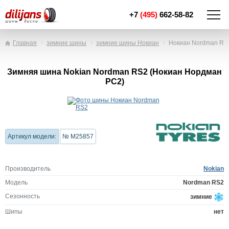
+7
(495)
662-58-82
Главная
зимние шины
зимние шины Нокиан
Нокиан Nordman RS
Зимняя шина Nokian Nordman RS2 (Нокиан Нордман
РС2)
Артикул модели:
№ M25857
Производитель
Nokian
Модель
Nordman RS2
Сезонность
зимние
Шипы
нет