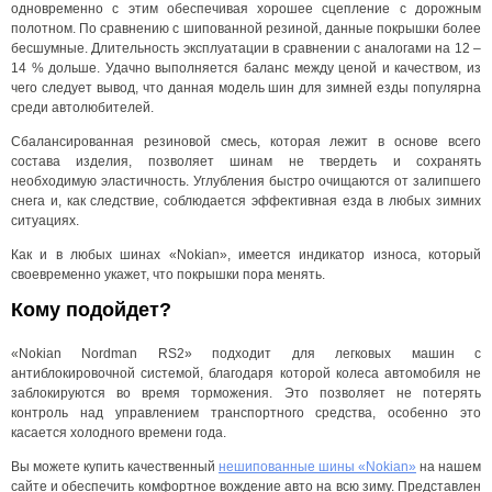
одновременно с этим обеспечивая хорошее сцепление с дорожным
полотном. По сравнению с шипованной резиной, данные покрышки более
бесшумные. Длительность эксплуатации в сравнении с аналогами на 12 –
14 % дольше. Удачно выполняется баланс между ценой и качеством, из
чего следует вывод, что данная модель шин для зимней езды популярна
среди автолюбителей.
Сбалансированная резиновой смесь, которая лежит в основе всего
состава изделия, позволяет шинам не твердеть и сохранять
необходимую эластичность. Углубления быстро очищаются от залипшего
снега и, как следствие, соблюдается эффективная езда в любых зимних
ситуациях.
Как и в любых шинах «Nokian», имеется индикатор износа, который
своевременно укажет, что покрышки пора менять.
Кому подойдет?
«Nokian Nordman RS2» подходит для легковых машин с
антиблокировочной системой, благодаря которой колеса автомобиля не
заблокируются во время торможения. Это позволяет не потерять
контроль над управлением транспортного средства, особенно это
касается холодного времени года.
Вы можете купить качественный
нешипованные шины «Nokian»
на нашем
сайте и обеспечить комфортное вождение авто на всю зиму. Представлен