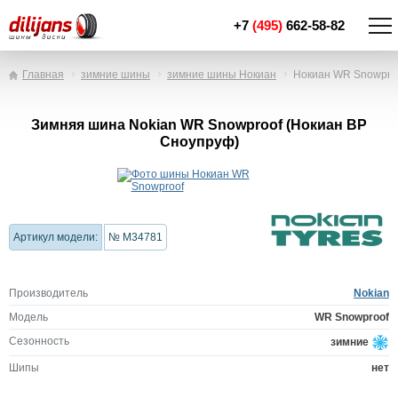
+7
(495)
662-58-82
Главная
зимние шины
зимние шины Нокиан
Нокиан WR Snowpro
Зимняя шина Nokian WR Snowproof (Нокиан ВР
Сноупруф)
Артикул модели:
№ M34781
Производитель
Nokian
Модель
WR Snowproof
Сезонность
зимние
Шипы
нет