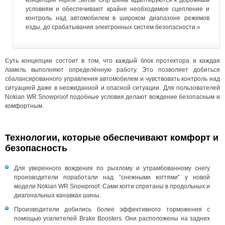
концепции Alpine Sense Grip шины адаптируются к дорожным
условиям и обеспечивают крайне необходимое сцепление и
контроль над автомобилем в широком диапазоне режимов
езды, до срабатывания электронных систем безопасности.»
Суть концепции состоит в том, что каждый блок протектора и каждая
ламель выполняют определённую работу. Это позволяет добиться
сбалансированного управления автомобилем и чувствовать контроль над
ситуацией даже в неожиданной и опасной ситуации. Для пользователей
Nokian WR Snowproof подобные условия делают вождение безопасным и
комфортным.
Технологии, которые обеспечивают комфорт и
безопасность
Для уверенного вождения по рыхлому и утрамбованному снегу
производители поработали над “снежными когтями” у новой
модели Nokian WR Snowproof. Сами когти спрятаны в продольных и
диагональных канавках шины.
Производители добились более эффективного торможения с
помощью усилителей Brake Boosters. Они расположены на задних