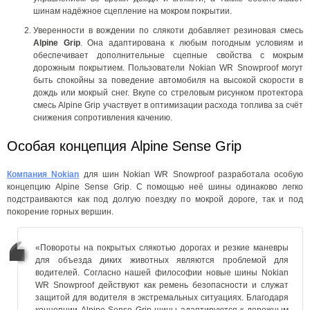
шинам надёжное сцепление на мокром покрытии.
Уверенности в вождении по слякоти добавляет резиновая смесь
Alpine Grip
. Она адаптирована к любым погодным условиям и
обеспечивает дополнительные сцепные свойства с мокрым
дорожным покрытием. Пользователи Nokian WR Snowproof могут
быть спокойны за поведение автомобиля на высокой скорости в
дождь или мокрый снег. Вкупе со стреловым рисунком протектора
смесь Alpine Grip участвует в оптимизации расхода топлива за счёт
снижения сопротивления качению.
Особая концепция Alpine Sense Grip
Компания Nokian
для шин Nokian WR Snowproof разработала особую
концепцию Alpine Sense Grip. С помощью неё шины одинаково легко
подстраиваются как под долгую поездку по мокрой дороге, так и под
покорение горных вершин.
«Повороты на покрытых слякотью дорогах и резкие маневры
для объезда диких животных являются проблемой для
водителей. Согласно нашей философии новые шины Nokian
WR Snowproof действуют как ремень безопасности и служат
защитой для водителя в экстремальных ситуациях. Благодаря