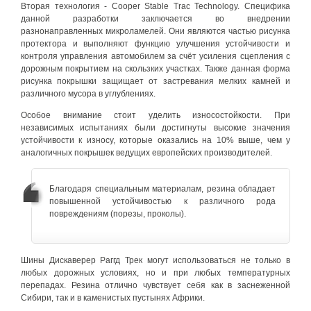
Вторая технология - Cooper Stable Trac Technology. Специфика
данной разработки заключается во внедрении
разнонаправленных микроламелей. Они являются частью рисунка
протектора и выполняют функцию улучшения устойчивости и
контроля управления автомобилем за счёт усиления сцепления с
дорожным покрытием на скользких участках. Также данная форма
рисунка покрышки защищает от застревания мелких камней и
различного мусора в углублениях.
Особое внимание стоит уделить износостойкости. При
независимых испытаниях были достигнуты высокие значения
устойчивости к износу, которые оказались на 10% выше, чем у
аналогичных покрышек ведущих европейских производителей.
Благодаря специальным материалам, резина обладает
повышенной устойчивостью к различного рода
повреждениям (порезы, проколы).
Шины Дискаверер Раггд Трек могут использоваться не только в
любых дорожных условиях, но и при любых температурных
перепадах. Резина отлично чувствует себя как в заснеженной
Сибири, так и в каменистых пустынях Африки.