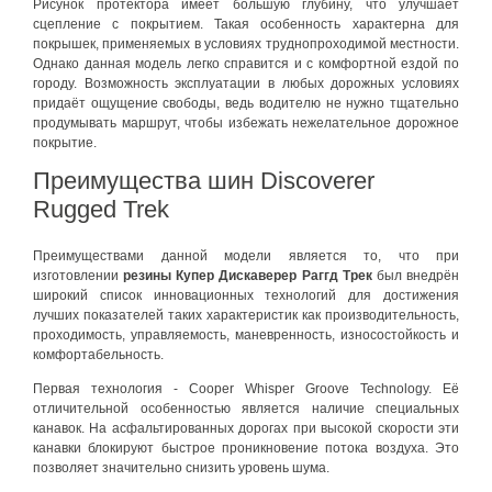
Рисунок протектора имеет большую глубину, что улучшает
сцепление с покрытием. Такая особенность характерна для
покрышек, применяемых в условиях труднопроходимой местности.
Однако данная модель легко справится и с комфортной ездой по
городу. Возможность эксплуатации в любых дорожных условиях
придаёт ощущение свободы, ведь водителю не нужно тщательно
продумывать маршрут, чтобы избежать нежелательное дорожное
покрытие.
Преимущества шин Discoverer
Rugged Trek
Преимуществами данной модели является то, что при
изготовлении
резины Купер Дискаверер Раггд Трек
был внедрён
широкий список инновационных технологий для достижения
лучших показателей таких характеристик как производительность,
проходимость, управляемость, маневренность, износостойкость и
комфортабельность.
Первая технология - Cooper Whisper Groove Technology. Её
отличительной особенностью является наличие специальных
канавок. На асфальтированных дорогах при высокой скорости эти
канавки блокируют быстрое проникновение потока воздуха. Это
позволяет значительно снизить уровень шума.