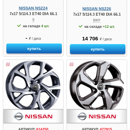
NISSAN NS224
NISSAN NS226
7x17 5/114.3 ET40 DIA 66.1
7x17 5/114.3 ET40 DIA 66.1
S
BKF
на складе
4 шт.
на складе
>12 шт.
-
14 706
₽ / диск
₽ / диск
купить
купить
АРТИКУЛ:
614250
АРТИКУЛ:
477915