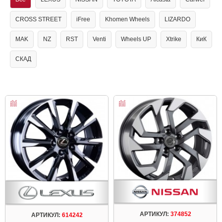
CROSS STREET
iFree
Khomen Wheels
LIZARDO
MAK
NZ
RST
Venti
Wheels UP
Xtrike
КиК
СКАД
АРТИКУЛ:
374852
АРТИКУЛ:
614242