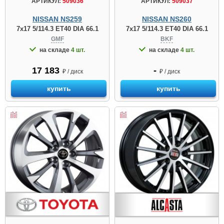
АРТИКУЛ:
509036
АРТИКУЛ:
509037
NISSAN NS259
NISSAN NS260
7x17 5/114.3 ET40 DIA 66.1
7x17 5/114.3 ET40 DIA 66.1
GMF
BKF
на складе
4 шт.
на складе
4 шт.
17 183
-
₽ / диск
₽ / диск
купить
купить