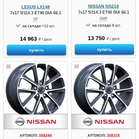
NISSAN NS218
LEXUS LX148
7x17 5/114.3 ET40 DIA 66.1
7x17 5/114.3 ET40 DIA 66.1
GMF
SF
на складе
8 шт.
на складе
>12 шт.
13 750
14 963
₽ / диск
₽ / диск
купить
купить
АРТИКУЛ:
358248
АРТИКУЛ:
358315