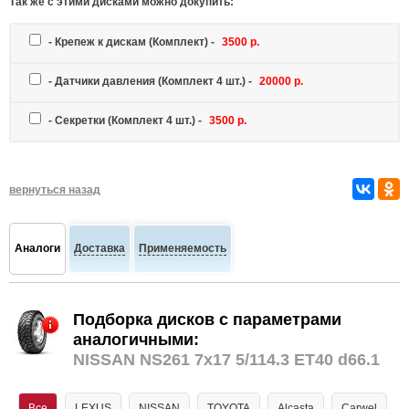
Так же c этими дисками можно докупить:
-
Крепеж к дискам
(Комплект) -
3500 р.
-
Датчики давления
(Комплект 4 шт.) -
20000 р.
-
Секретки
(Комплект 4 шт.) -
3500 р.
вернуться назад
Аналоги
Доставка
Применяемость
Подборка дисков с параметрами
аналогичными:
NISSAN NS261 7x17 5/114.3 ET40 d66.1
Все
LEXUS
NISSAN
TOYOTA
Alcasta
Carwel