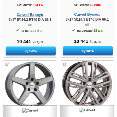
АРТИКУЛ:
604986
АРТИКУЛ:
624332
Carwel Вуокса
Carwel Бараус
7x17 5/114.3 ET40 DIA 66.1
7x17 5/114.3 ET40 DIA 66.1
AB
AB
на складе
12 шт.
на складе
4 шт.
10 441
10 441
₽ / диск
₽ / диск
купить
купить